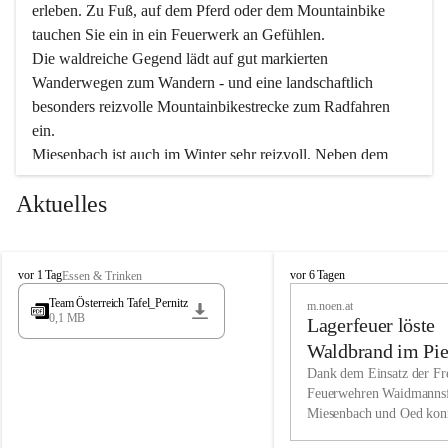
erleben. Zu Fuß, auf dem Pferd oder dem Mountainbike 
tauchen Sie ein in ein Feuerwerk an Gefühlen.
Die waldreiche Gegend lädt auf gut markierten 
Wanderwegen zum Wandern - und eine landschaftlich 
besonders reizvolle Mountainbikestrecke zum Radfahren 
ein.
Miesenbach ist auch im Winter sehr reizvoll. Neben dem 
Eisstockschießen gibt es auf dem nahe gelegenen Unterberg 
Aktuelles
wunderschöne Naturschneepisten, die zum Schifahren oder 
Boarden einladen. Ebenso ist der 2.075 m hohe Schneeberg 
ein Paradies für Sportfreunde. Genießen Sie auch das 
M
vielfältige Angebot unserer Kulturvereine.
M
vor 1 Tag
vor 6 Tagen
Essen & Trinken
i
i
Team Österreich Tafel_Pernitz
m.noen.at
e
e
0,1 MB
Überzeugen Sie sich selbst, dass Sie in Miesenbach sowie 
Lagerfeuer löste
s
s
e
in den Beherbergungsbetrieben, Gaststätten und urigen 
e
Waldbrand im Pie
n
n
Berghütten herzlich aufgenommen werden.
aus
Dank dem Einsatz der Fre
b
b
Feuerwehren Waidmannsf
a
a
Miesenbach und Oed kon
c
Wir kennen Miesenbach als lebens- und liebenswerten Ort. 
c
bei der Gauermannhütte s
h
h
Tradition und Innovation werden ebenso groß geschrieben 