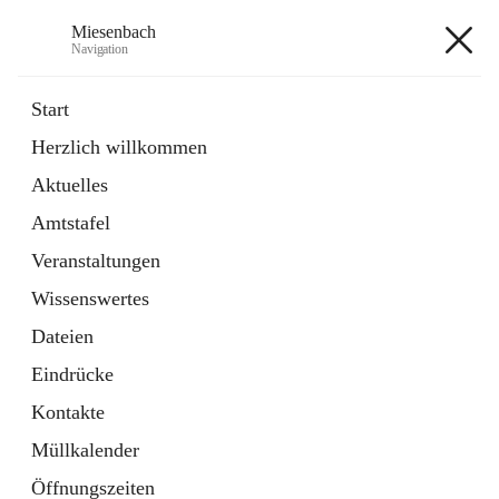
Miesenbach
Navigation
Miesenbach
Start
Herzlich willkommen
öffnet
Abwasserverband oberes Piestingtal
Aktuelles
in
Externe Webseite
neuem
Amtstafel
Tab
öffnet
Region Schneebergland
in
Externe Webseite
Veranstaltungen
neuem
Tab
Wissenswertes
+2
Dateien
Eindrücke
Kontakte
Müllkalender
Hauptadresse
Öffnungszeiten