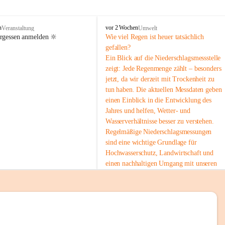
tion 
M
n
vor 2 Wochen
Veranstaltung
Umwelt
i
ergessen anmelden 🔆
Wie viel Regen ist heuer tatsächlich 
e
gefallen?
s
Ein Blick auf die Niederschlagsmessstelle 
stelle 
e
zeigt: Jede Regenmenge zählt – besonders 
n
gt und 
jetzt, da wir derzeit mit Trockenheit zu 
b
tun haben. Die aktuellen Messdaten geben 
a
c
einen Einblick in die Entwicklung des 
h
Jahres und helfen, Wetter- und 
Wasserverhältnisse besser zu verstehen.
sätzen 
Regelmäßige Niederschlagsmessungen 
r 
sind eine wichtige Grundlage für 
. Den 
Hochwasserschutz, Landwirtschaft und 
m Wohl 
einen nachhaltigen Umgang mit unseren 
Ressourcen. Gerade in trockenen Zeiten ist
es umso wichtiger, bewusst und 
verantwortungsvoll mit Wasser 
umzugehen.
emeinde“ 
 Die aktuellen Messwerte findest du hier:
rten und 