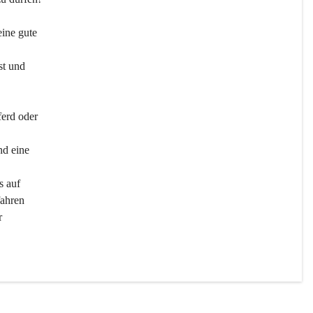
ine gute 
st und 
ferd oder 
d eine 
s auf 
ahren 
r 
men 