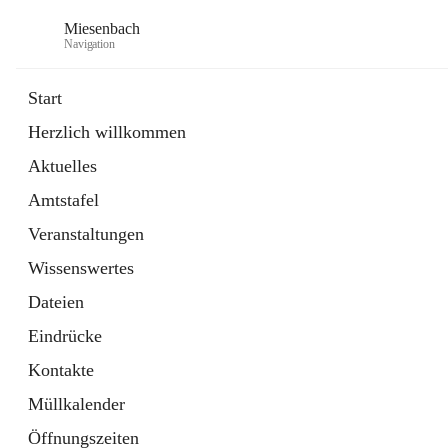
Miesenbach
Navigation
Start
Herzlich willkommen
öffnet
Abwasserverband oberes Piestingtal
Aktuelles
in
Externe Webseite
neuem
Amtstafel
Tab
öffnet
Region Schneebergland
in
Externe Webseite
Veranstaltungen
neuem
Tab
Wissenswertes
Dateien
Eindrücke
Kontakte
Müllkalender
Öffnungszeiten