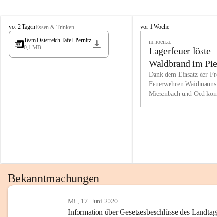
Wir kenne
M
M
werden eb
vor 2 Tagen
vor 1 Woche
Essen & Trinken
i
i
Entwickl
Team Österreich Tafel_Pernitz
m.noen.at
e
e
0,1 MB
Lagerfeuer löste
s
s
e
e
Unsere Ve
Waldbrand im Pie
n
n
bzw. Info
aus
Dank dem Einsatz der Fre
b
b
Feuerwehren Waidmannsf
wir fühl
a
a
Miesenbach und Oed kon
c
c
Lösungsor
bei der Gauermannhütte s
h
h
gelöscht werden.
Unsere M
der Wirts
kurzfrist
gesetzlic
unserer G
Bekanntmachungen
beizubeha
Nach 201
Mi., 17. Juni 2020
Information über Gesetzesbeschlüsse des Landtag
verliehen