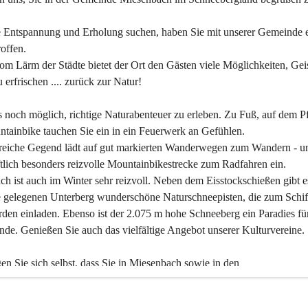
 Entspannung und Erholung suchen, haben Sie mit unserer Gemeinde e
offen.
om Lärm der Städte bietet der Ort den Gästen viele Möglichkeiten, Gei
 erfrischen .... zurück zur Natur!
es noch möglich, richtige Naturabenteuer zu erleben. Zu Fuß, auf dem P
tainbike tauchen Sie ein in ein Feuerwerk an Gefühlen.
reiche Gegend lädt auf gut markierten Wanderwegen zum Wandern - un
tlich besonders reizvolle Mountainbikestrecke zum Radfahren ein.
h ist auch im Winter sehr reizvoll. Neben dem Eisstockschießen gibt e
 gelegenen Unterberg wunderschöne Naturschneepisten, die zum Schif
den einladen. Ebenso ist der 2.075 m hohe Schneeberg ein Paradies fü
nde. Genießen Sie auch das vielfältige Angebot unserer Kulturvereine.
n Sie sich selbst, dass Sie in Miesenbach sowie in den 
gungsbetrieben, Gaststätten und urigen Berghütten herzlich aufgenom