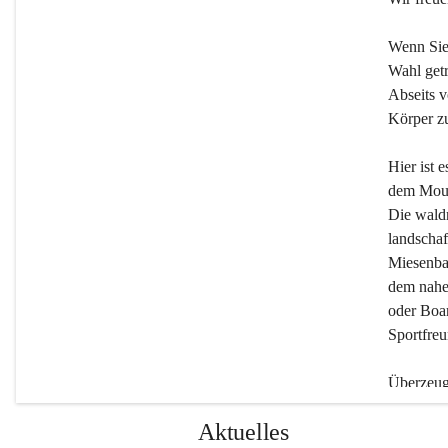
Wenn Sie
Wahl getr
Abseits v
Körper zu
Hier ist 
dem Moun
Die wald
landschaf
Miesenbac
dem nahe
oder Boar
Sportfreu
Überzeuge
Beherber
Aktuelles
werden.