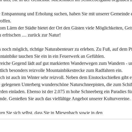
 Entspannung und Erholung suchen, haben Sie mit unserer Gemeinde e
offen.
om Lärm der Städte bietet der Ort den Gästen viele Möglichkeiten, Gei
 erfrischen .... zurück zur Natur!
es noch möglich, richtige Naturabenteuer zu erleben. Zu Fuß, auf dem P
tainbike tauchen Sie ein in ein Feuerwerk an Gefühlen.
reiche Gegend lädt auf gut markierten Wanderwegen zum Wandern - un
tlich besonders reizvolle Mountainbikestrecke zum Radfahren ein.
h ist auch im Winter sehr reizvoll. Neben dem Eisstockschießen gibt e
 gelegenen Unterberg wunderschöne Naturschneepisten, die zum Schif
den einladen. Ebenso ist der 2.075 m hohe Schneeberg ein Paradies fü
nde. Genießen Sie auch das vielfältige Angebot unserer Kulturvereine.
n Sie sich selbst, dass Sie in Miesenbach sowie in den 
gungsbetrieben, Gaststätten und urigen Berghütten herzlich aufgenom