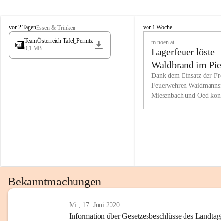
Wir kenne
M
M
werden eb
vor 2 Tagen
vor 1 Woche
Essen & Trinken
i
i
Entwickl
Team Österreich Tafel_Pernitz
m.noen.at
e
e
0,1 MB
Lagerfeuer löste
s
s
e
e
Unsere Ve
Waldbrand im Pie
n
n
bzw. Info
aus
Dank dem Einsatz der Fre
b
b
Feuerwehren Waidmannsf
wir fühl
a
a
Miesenbach und Oed kon
c
c
Lösungsor
bei der Gauermannhütte s
h
h
gelöscht werden.
Unsere M
der Wirts
kurzfrist
gesetzlic
unserer G
Bekanntmachungen
beizubeha
Nach 201
Mi., 17. Juni 2020
Information über Gesetzesbeschlüsse des Landtag
verliehen