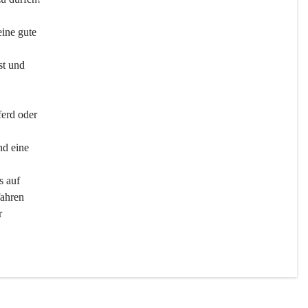
ine gute 
st und 
ferd oder 
d eine 
s auf 
ahren 
r 
men 