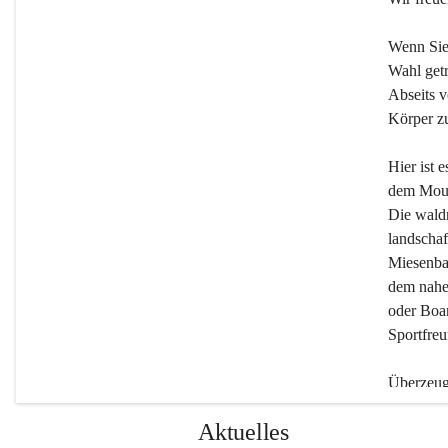
Wenn Sie
Wahl getr
Abseits v
Körper zu
Hier ist 
dem Moun
Die wald
landschaf
Miesenbac
dem nahe
oder Boar
Sportfreu
Überzeuge
Beherber
Aktuelles
werden.