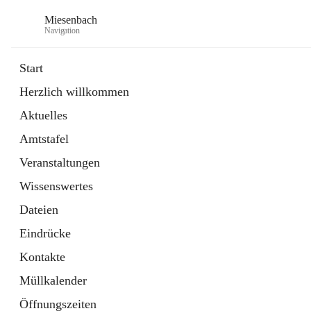
Miesenbach
Navigation
Start
Herzlich willkommen
öffnet
Abwasserverband oberes Piestingtal
Aktuelles
in
Externe Webseite
neuem
Amtstafel
Tab
öffnet
Region Schneebergland
in
Externe Webseite
Veranstaltungen
neuem
Tab
Wissenswertes
Dateien
Eindrücke
Kontakte
Müllkalender
Öffnungszeiten