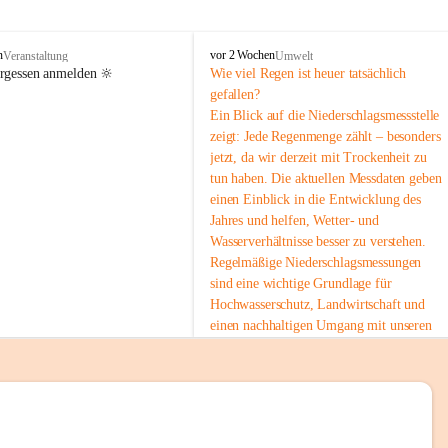
tion 
M
n
vor 2 Wochen
Veranstaltung
Umwelt
i
ergessen anmelden 🔆
Wie viel Regen ist heuer tatsächlich 
e
gefallen?
s
Ein Blick auf die Niederschlagsmessstelle 
stelle 
e
zeigt: Jede Regenmenge zählt – besonders 
n
gt und 
jetzt, da wir derzeit mit Trockenheit zu 
b
tun haben. Die aktuellen Messdaten geben 
a
c
einen Einblick in die Entwicklung des 
h
Jahres und helfen, Wetter- und 
Wasserverhältnisse besser zu verstehen.
sätzen 
Regelmäßige Niederschlagsmessungen 
r 
sind eine wichtige Grundlage für 
. Den 
Hochwasserschutz, Landwirtschaft und 
m Wohl 
einen nachhaltigen Umgang mit unseren 
Ressourcen. Gerade in trockenen Zeiten ist
es umso wichtiger, bewusst und 
verantwortungsvoll mit Wasser 
umzugehen.
emeinde“ 
 Die aktuellen Messwerte findest du hier:
rten und 