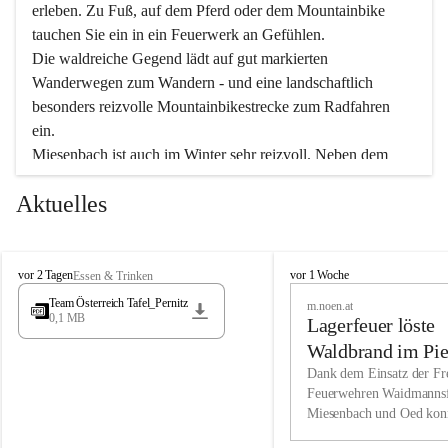
erleben. Zu Fuß, auf dem Pferd oder dem Mountainbike 
tauchen Sie ein in ein Feuerwerk an Gefühlen.
Die waldreiche Gegend lädt auf gut markierten 
Wanderwegen zum Wandern - und eine landschaftlich 
besonders reizvolle Mountainbikestrecke zum Radfahren 
ein.
Miesenbach ist auch im Winter sehr reizvoll. Neben dem 
Eisstockschießen gibt es auf dem nahe gelegenen Unterberg 
Aktuelles
wunderschöne Naturschneepisten, die zum Schifahren oder 
Boarden einladen. Ebenso ist der 2.075 m hohe Schneeberg 
ein Paradies für Sportfreunde. Genießen Sie auch das 
M
vielfältige Angebot unserer Kulturvereine.
M
vor 2 Tagen
vor 1 Woche
Essen & Trinken
i
i
Team Österreich Tafel_Pernitz
m.noen.at
e
e
0,1 MB
Überzeugen Sie sich selbst, dass Sie in Miesenbach sowie 
Lagerfeuer löste
s
s
e
in den Beherbergungsbetrieben, Gaststätten und urigen 
e
Waldbrand im Pie
n
n
Berghütten herzlich aufgenommen werden.
aus
Dank dem Einsatz der Fre
b
b
Feuerwehren Waidmannsf
a
a
Miesenbach und Oed kon
c
Wir kennen Miesenbach als lebens- und liebenswerten Ort. 
c
bei der Gauermannhütte s
h
h
Tradition und Innovation werden ebenso groß geschrieben 