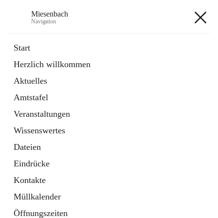
Miesenbach
Navigation
Miesenbach
Start
Herzlich willkommen
öffnet
Abwasserverband oberes Piestingtal
Aktuelles
in
Externe Webseite
neuem
Amtstafel
Tab
öffnet
Region Schneebergland
in
Externe Webseite
Veranstaltungen
neuem
Tab
Wissenswertes
+2
Dateien
Eindrücke
Kontakte
Müllkalender
Hauptadresse
Öffnungszeiten