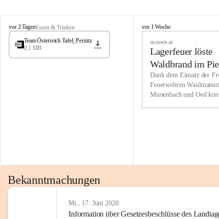
Wir kenne
M
M
werden eb
vor 2 Tagen
vor 1 Woche
Essen & Trinken
i
i
Entwickl
Team Österreich Tafel_Pernitz
m.noen.at
e
e
0,1 MB
Lagerfeuer löste
s
s
e
e
Unsere Ve
Waldbrand im Pie
n
n
bzw. Info
aus
Dank dem Einsatz der Fre
b
b
Feuerwehren Waidmannsf
wir fühl
a
a
Miesenbach und Oed kon
c
c
Lösungsor
bei der Gauermannhütte s
h
h
gelöscht werden.
Unsere M
der Wirts
kurzfrist
gesetzlic
unserer G
Bekanntmachungen
beizubeha
Nach 201
Mi., 17. Juni 2020
Information über Gesetzesbeschlüsse des Landtag
verliehen