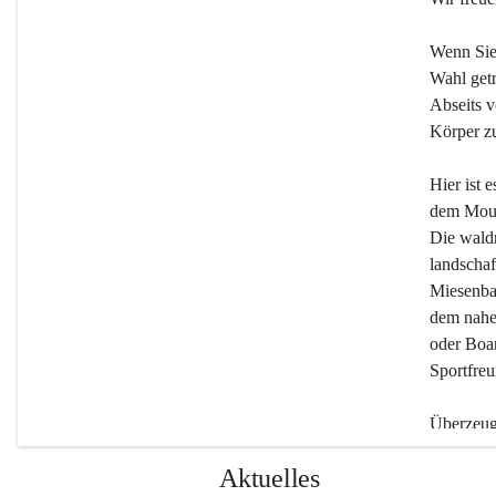
Wenn Sie
Wahl getr
Abseits v
Körper zu
Hier ist 
dem Moun
Die wald
landschaf
Miesenbac
dem nahe
oder Boar
Sportfreu
Überzeuge
Beherber
Aktuelles
werden.