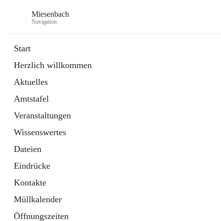
Miesenbach
Navigation
Start
Herzlich willkommen
öffnet
Abwasserverband oberes Piestingtal
Aktuelles
in
Externe Webseite
neuem
Amtstafel
Tab
öffnet
Region Schneebergland
in
Externe Webseite
Veranstaltungen
neuem
Tab
Wissenswertes
Dateien
Eindrücke
Kontakte
Müllkalender
Öffnungszeiten