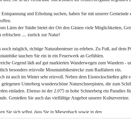
 Entspannung und Erholung suchen, haben Sie mit unserer Gemeinde e
offen.
om Lärm der Städte bietet der Ort den Gästen viele Möglichkeiten, Gei
 erfrischen .... zurück zur Natur!
es noch möglich, richtige Naturabenteuer zu erleben. Zu Fuß, auf dem P
tainbike tauchen Sie ein in ein Feuerwerk an Gefühlen.
reiche Gegend lädt auf gut markierten Wanderwegen zum Wandern - un
tlich besonders reizvolle Mountainbikestrecke zum Radfahren ein.
h ist auch im Winter sehr reizvoll. Neben dem Eisstockschießen gibt e
 gelegenen Unterberg wunderschöne Naturschneepisten, die zum Schif
den einladen. Ebenso ist der 2.075 m hohe Schneeberg ein Paradies fü
nde. Genießen Sie auch das vielfältige Angebot unserer Kulturvereine.
n Sie sich selbst, dass Sie in Miesenbach sowie in den 
gungsbetrieben, Gaststätten und urigen Berghütten herzlich aufgenom