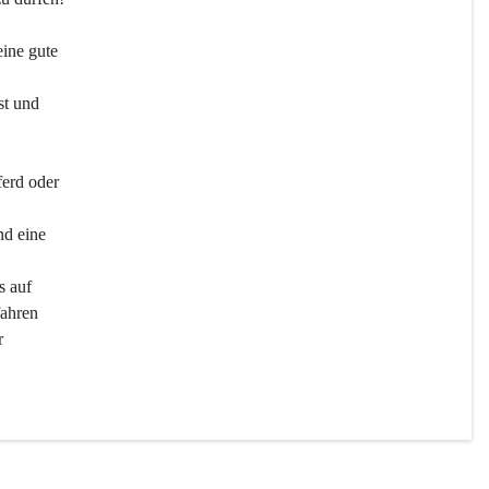
ine gute 
st und 
ferd oder 
d eine 
s auf 
ahren 
r 
men 