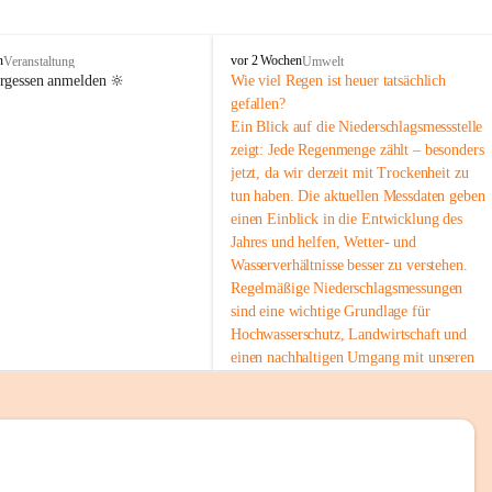
tion 
M
n
vor 2 Wochen
Veranstaltung
Umwelt
i
ergessen anmelden 🔆
Wie viel Regen ist heuer tatsächlich 
e
gefallen?
s
Ein Blick auf die Niederschlagsmessstelle 
stelle 
e
zeigt: Jede Regenmenge zählt – besonders 
n
gt und 
jetzt, da wir derzeit mit Trockenheit zu 
b
tun haben. Die aktuellen Messdaten geben 
a
c
einen Einblick in die Entwicklung des 
h
Jahres und helfen, Wetter- und 
Wasserverhältnisse besser zu verstehen.
sätzen 
Regelmäßige Niederschlagsmessungen 
r 
sind eine wichtige Grundlage für 
. Den 
Hochwasserschutz, Landwirtschaft und 
m Wohl 
einen nachhaltigen Umgang mit unseren 
Ressourcen. Gerade in trockenen Zeiten ist
es umso wichtiger, bewusst und 
verantwortungsvoll mit Wasser 
umzugehen.
emeinde“ 
 Die aktuellen Messwerte findest du hier:
rten und 