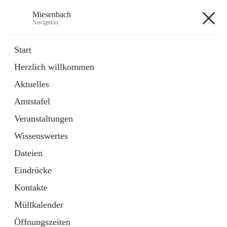
Miesenbach
Navigation
Miesenbach
Start
Herzlich willkommen
öffnet
Abwasserverband oberes Piestingtal
Aktuelles
in
Externe Webseite
neuem
Amtstafel
Tab
öffnet
Region Schneebergland
in
Externe Webseite
Veranstaltungen
neuem
Tab
Wissenswertes
+2
Dateien
Eindrücke
Kontakte
Müllkalender
Hauptadresse
Öffnungszeiten