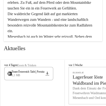
erleben. Zu Fuß, auf dem Pferd oder dem Mountainbike 
tauchen Sie ein in ein Feuerwerk an Gefühlen.
Die waldreiche Gegend lädt auf gut markierten 
Wanderwegen zum Wandern - und eine landschaftlich 
besonders reizvolle Mountainbikestrecke zum Radfahren 
ein.
Miesenbach ist auch im Winter sehr reizvoll. Neben dem 
Eisstockschießen gibt es auf dem nahe gelegenen Unterberg 
Aktuelles
wunderschöne Naturschneepisten, die zum Schifahren oder 
Boarden einladen. Ebenso ist der 2.075 m hohe Schneeberg 
ein Paradies für Sportfreunde. Genießen Sie auch das 
M
vielfältige Angebot unserer Kulturvereine.
M
vor 4 Tagen
vor 1 Woche
Essen & Trinken
i
i
Team Österreich Tafel_Pernitz
m.noen.at
e
e
0,1 MB
Überzeugen Sie sich selbst, dass Sie in Miesenbach sowie 
Lagerfeuer löste
s
s
e
in den Beherbergungsbetrieben, Gaststätten und urigen 
e
Waldbrand im Pie
n
n
Berghütten herzlich aufgenommen werden.
aus
Dank dem Einsatz der Fre
b
b
Feuerwehren Waidmannsf
a
a
Miesenbach und Oed kon
c
Wir kennen Miesenbach als lebens- und liebenswerten Ort. 
c
bei der Gauermannhütte s
h
h
Tradition und Innovation werden ebenso groß geschrieben 