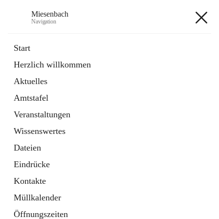
Miesenbach
Navigation
Miesenbach
Start
Herzlich willkommen
öffnet
Abwasserverband oberes Piestingtal
Aktuelles
in
Externe Webseite
neuem
Amtstafel
Tab
öffnet
Region Schneebergland
in
Externe Webseite
Veranstaltungen
neuem
Tab
Wissenswertes
+2
Dateien
Eindrücke
Kontakte
Müllkalender
Hauptadresse
Öffnungszeiten