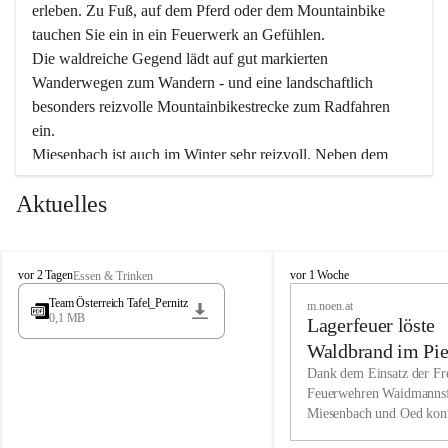
erleben. Zu Fuß, auf dem Pferd oder dem Mountainbike 
tauchen Sie ein in ein Feuerwerk an Gefühlen.
Die waldreiche Gegend lädt auf gut markierten 
Wanderwegen zum Wandern - und eine landschaftlich 
besonders reizvolle Mountainbikestrecke zum Radfahren 
ein.
Miesenbach ist auch im Winter sehr reizvoll. Neben dem 
Eisstockschießen gibt es auf dem nahe gelegenen Unterberg 
Aktuelles
wunderschöne Naturschneepisten, die zum Schifahren oder 
Boarden einladen. Ebenso ist der 2.075 m hohe Schneeberg 
ein Paradies für Sportfreunde. Genießen Sie auch das 
M
vielfältige Angebot unserer Kulturvereine.
M
vor 2 Tagen
vor 1 Woche
Essen & Trinken
i
i
Team Österreich Tafel_Pernitz
m.noen.at
e
e
0,1 MB
Überzeugen Sie sich selbst, dass Sie in Miesenbach sowie 
Lagerfeuer löste
s
s
e
in den Beherbergungsbetrieben, Gaststätten und urigen 
e
Waldbrand im Pie
n
n
Berghütten herzlich aufgenommen werden.
aus
Dank dem Einsatz der Fre
b
b
Feuerwehren Waidmannsf
a
a
Miesenbach und Oed kon
c
Wir kennen Miesenbach als lebens- und liebenswerten Ort. 
c
bei der Gauermannhütte s
h
h
Tradition und Innovation werden ebenso groß geschrieben 