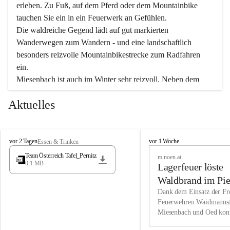
erleben. Zu Fuß, auf dem Pferd oder dem Mountainbike 
tauchen Sie ein in ein Feuerwerk an Gefühlen.
Die waldreiche Gegend lädt auf gut markierten 
Wanderwegen zum Wandern - und eine landschaftlich 
besonders reizvolle Mountainbikestrecke zum Radfahren 
ein.
Miesenbach ist auch im Winter sehr reizvoll. Neben dem 
Eisstockschießen gibt es auf dem nahe gelegenen Unterberg 
Aktuelles
wunderschöne Naturschneepisten, die zum Schifahren oder 
Boarden einladen. Ebenso ist der 2.075 m hohe Schneeberg 
ein Paradies für Sportfreunde. Genießen Sie auch das 
M
vielfältige Angebot unserer Kulturvereine.
M
vor 2 Tagen
vor 1 Woche
Essen & Trinken
i
i
Team Österreich Tafel_Pernitz
m.noen.at
e
e
0,1 MB
Überzeugen Sie sich selbst, dass Sie in Miesenbach sowie 
Lagerfeuer löste
s
s
e
in den Beherbergungsbetrieben, Gaststätten und urigen 
e
Waldbrand im Pie
n
n
Berghütten herzlich aufgenommen werden.
aus
Dank dem Einsatz der Fre
b
b
Feuerwehren Waidmannsf
a
a
Miesenbach und Oed kon
c
Wir kennen Miesenbach als lebens- und liebenswerten Ort. 
c
bei der Gauermannhütte s
h
h
Tradition und Innovation werden ebenso groß geschrieben 