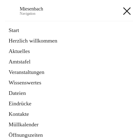
Miesenbach
Navigation
Miesenbach
Start
Herzlich willkommen
öffnet
Abwasserverband oberes Piestingtal
Aktuelles
in
Externe Webseite
neuem
Amtstafel
Tab
öffnet
Region Schneebergland
in
Externe Webseite
Veranstaltungen
neuem
Tab
Wissenswertes
+2
Dateien
Eindrücke
Kontakte
Müllkalender
Hauptadresse
Öffnungszeiten