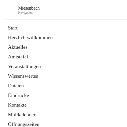
Miesenbach
Navigation
Start
Herzlich willkommen
öffnet
Abwasserverband oberes Piestingtal
Aktuelles
in
Externe Webseite
neuem
Amtstafel
Tab
öffnet
Region Schneebergland
in
Externe Webseite
Veranstaltungen
neuem
Tab
Wissenswertes
Dateien
Eindrücke
Kontakte
Müllkalender
Öffnungszeiten