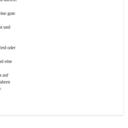
ine gute 
st und 
ferd oder 
d eine 
s auf 
ahren 
r 
men 