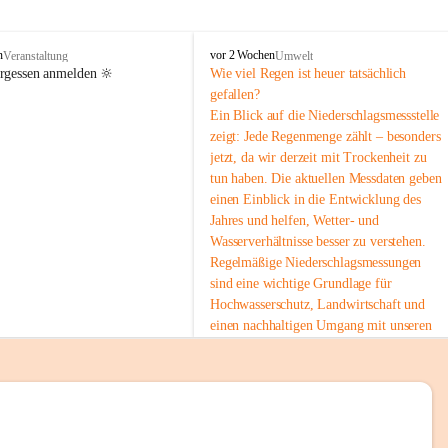
tion 
M
n
vor 2 Wochen
Veranstaltung
Umwelt
i
ergessen anmelden 🔆
Wie viel Regen ist heuer tatsächlich 
e
gefallen?
s
Ein Blick auf die Niederschlagsmessstelle 
stelle 
e
zeigt: Jede Regenmenge zählt – besonders 
n
gt und 
jetzt, da wir derzeit mit Trockenheit zu 
b
tun haben. Die aktuellen Messdaten geben 
a
c
einen Einblick in die Entwicklung des 
h
Jahres und helfen, Wetter- und 
Wasserverhältnisse besser zu verstehen.
sätzen 
Regelmäßige Niederschlagsmessungen 
r 
sind eine wichtige Grundlage für 
. Den 
Hochwasserschutz, Landwirtschaft und 
m Wohl 
einen nachhaltigen Umgang mit unseren 
Ressourcen. Gerade in trockenen Zeiten ist
es umso wichtiger, bewusst und 
verantwortungsvoll mit Wasser 
umzugehen.
emeinde“ 
 Die aktuellen Messwerte findest du hier:
rten und 