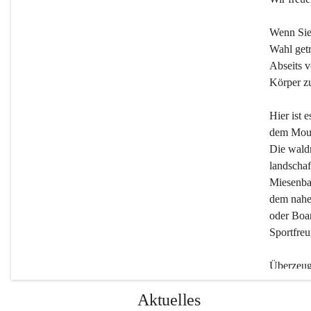
Wenn Sie
Wahl getr
Abseits v
Körper zu
Hier ist 
dem Moun
Die wald
landschaf
Miesenbac
dem nahe
oder Boar
Sportfreu
Überzeuge
Beherber
Aktuelles
werden.