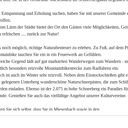
 Entspannung und Erholung suchen, haben Sie mit unserer Gemeinde e
offen.
om Lärm der Städte bietet der Ort den Gästen viele Möglichkeiten, Gei
 erfrischen .... zurück zur Natur!
es noch möglich, richtige Naturabenteuer zu erleben. Zu Fuß, auf dem P
tainbike tauchen Sie ein in ein Feuerwerk an Gefühlen.
reiche Gegend lädt auf gut markierten Wanderwegen zum Wandern - un
tlich besonders reizvolle Mountainbikestrecke zum Radfahren ein.
h ist auch im Winter sehr reizvoll. Neben dem Eisstockschießen gibt e
 gelegenen Unterberg wunderschöne Naturschneepisten, die zum Schif
den einladen. Ebenso ist der 2.075 m hohe Schneeberg ein Paradies fü
nde. Genießen Sie auch das vielfältige Angebot unserer Kulturvereine.
n Sie sich selbst, dass Sie in Miesenbach sowie in den 
gungsbetrieben, Gaststätten und urigen Berghütten herzlich aufgenom