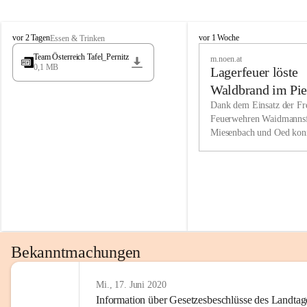
Wir kenne
M
M
werden eb
vor 2 Tagen
vor 1 Woche
Essen & Trinken
i
i
Entwickl
Team Österreich Tafel_Pernitz
m.noen.at
e
e
0,1 MB
Lagerfeuer löste
s
s
e
e
Unsere Ve
Waldbrand im Pie
n
n
bzw. Info
aus
Dank dem Einsatz der Fre
b
b
Feuerwehren Waidmannsf
wir fühl
a
a
Miesenbach und Oed kon
c
c
Lösungsor
bei der Gauermannhütte s
h
h
gelöscht werden.
Unsere M
der Wirts
kurzfrist
gesetzlic
unserer G
Bekanntmachungen
beizubeha
Nach 201
Mi., 17. Juni 2020
Information über Gesetzesbeschlüsse des Landtag
verliehen