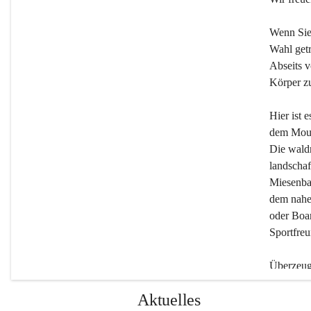
Wenn Sie
Wahl getr
Abseits v
Körper zu
Hier ist 
dem Moun
Die wald
landschaf
Miesenbac
dem nahe
oder Boar
Sportfreu
Überzeuge
Beherber
Aktuelles
werden.