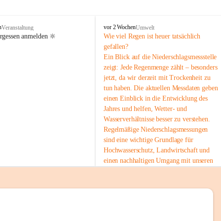
tion 
M
n
vor 2 Wochen
Veranstaltung
Umwelt
i
ergessen anmelden 🔆
Wie viel Regen ist heuer tatsächlich 
e
gefallen?
s
Ein Blick auf die Niederschlagsmessstelle 
stelle 
e
zeigt: Jede Regenmenge zählt – besonders 
n
gt und 
jetzt, da wir derzeit mit Trockenheit zu 
b
tun haben. Die aktuellen Messdaten geben 
a
c
einen Einblick in die Entwicklung des 
h
Jahres und helfen, Wetter- und 
Wasserverhältnisse besser zu verstehen.
sätzen 
Regelmäßige Niederschlagsmessungen 
r 
sind eine wichtige Grundlage für 
. Den 
Hochwasserschutz, Landwirtschaft und 
m Wohl 
einen nachhaltigen Umgang mit unseren 
Ressourcen. Gerade in trockenen Zeiten ist
es umso wichtiger, bewusst und 
verantwortungsvoll mit Wasser 
umzugehen.
emeinde“ 
 Die aktuellen Messwerte findest du hier:
rten und 