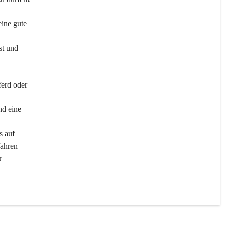
ine gute 
st und 
ferd oder 
d eine 
s auf 
ahren 
r 
men 