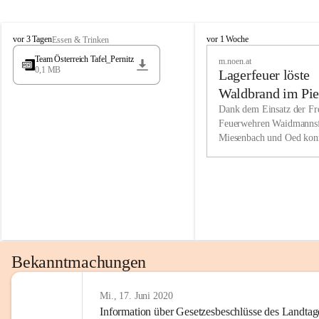
Wir kenne
M
M
werden eb
vor 3 Tagen
vor 1 Woche
Essen & Trinken
i
i
Entwickl
Team Österreich Tafel_Pernitz
m.noen.at
e
e
0,1 MB
Lagerfeuer löste
s
s
e
e
Unsere Ve
Waldbrand im Pie
n
n
bzw. Info
aus
Dank dem Einsatz der Fre
b
b
Feuerwehren Waidmannsf
wir fühl
a
a
Miesenbach und Oed kon
c
c
Lösungsor
bei der Gauermannhütte s
h
h
gelöscht werden.
Unsere M
der Wirts
kurzfrist
gesetzlic
unserer G
Bekanntmachungen
beizubeha
Nach 201
Mi., 17. Juni 2020
Information über Gesetzesbeschlüsse des Landtag
verliehen