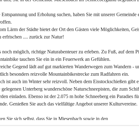
 Entspannung und Erholung suchen, haben Sie mit unserer Gemeinde e
offen.
om Lärm der Städte bietet der Ort den Gästen viele Möglichkeiten, Gei
 erfrischen .... zurück zur Natur!
es noch möglich, richtige Naturabenteuer zu erleben. Zu Fuß, auf dem P
tainbike tauchen Sie ein in ein Feuerwerk an Gefühlen.
reiche Gegend lädt auf gut markierten Wanderwegen zum Wandern - un
tlich besonders reizvolle Mountainbikestrecke zum Radfahren ein.
h ist auch im Winter sehr reizvoll. Neben dem Eisstockschießen gibt e
 gelegenen Unterberg wunderschöne Naturschneepisten, die zum Schif
den einladen. Ebenso ist der 2.075 m hohe Schneeberg ein Paradies fü
nde. Genießen Sie auch das vielfältige Angebot unserer Kulturvereine.
n Sie sich selbst, dass Sie in Miesenbach sowie in den 
gungsbetrieben, Gaststätten und urigen Berghütten herzlich aufgenom