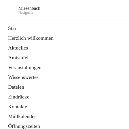
Miesenbach
Navigation
Start
Herzlich willkommen
öffnet
Abwasserverband oberes Piestingtal
Aktuelles
in
Externe Webseite
neuem
Amtstafel
Tab
öffnet
Region Schneebergland
in
Externe Webseite
Veranstaltungen
neuem
Tab
Wissenswertes
Dateien
Eindrücke
Kontakte
Müllkalender
Öffnungszeiten