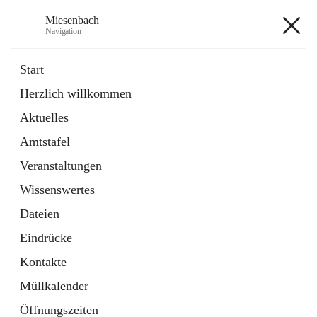
Miesenbach
Navigation
Miesenbach
Start
Herzlich willkommen
öffnet
Abwasserverband oberes Piestingtal
Aktuelles
in
Externe Webseite
neuem
Amtstafel
Tab
öffnet
Region Schneebergland
in
Externe Webseite
Veranstaltungen
neuem
Tab
Wissenswertes
+2
Dateien
Eindrücke
Kontakte
Müllkalender
Hauptadresse
Öffnungszeiten