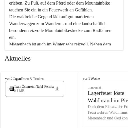
erleben. Zu Fuß, auf dem Pferd oder dem Mountainbike 
tauchen Sie ein in ein Feuerwerk an Gefühlen.
Die waldreiche Gegend lädt auf gut markierten 
Wanderwegen zum Wandern - und eine landschaftlich 
besonders reizvolle Mountainbikestrecke zum Radfahren 
ein.
Miesenbach ist auch im Winter sehr reizvoll. Neben dem 
Eisstockschießen gibt es auf dem nahe gelegenen Unterberg 
Aktuelles
wunderschöne Naturschneepisten, die zum Schifahren oder 
Boarden einladen. Ebenso ist der 2.075 m hohe Schneeberg 
ein Paradies für Sportfreunde. Genießen Sie auch das 
M
vielfältige Angebot unserer Kulturvereine.
M
vor 5 Tagen
vor 1 Woche
Essen & Trinken
i
i
Team Österreich Tafel_Pernitz
m.noen.at
e
e
0,1 MB
Überzeugen Sie sich selbst, dass Sie in Miesenbach sowie 
Lagerfeuer löste
s
s
e
in den Beherbergungsbetrieben, Gaststätten und urigen 
e
Waldbrand im Pie
n
n
Berghütten herzlich aufgenommen werden.
aus
Dank dem Einsatz der Fre
b
b
Feuerwehren Waidmannsf
a
a
Miesenbach und Oed kon
c
Wir kennen Miesenbach als lebens- und liebenswerten Ort. 
c
bei der Gauermannhütte s
h
h
Tradition und Innovation werden ebenso groß geschrieben 