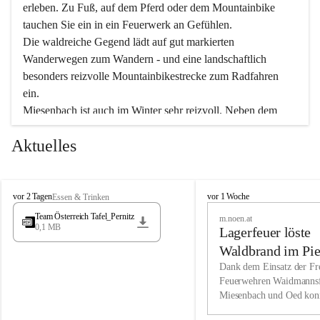
erleben. Zu Fuß, auf dem Pferd oder dem Mountainbike 
tauchen Sie ein in ein Feuerwerk an Gefühlen.
Die waldreiche Gegend lädt auf gut markierten 
Wanderwegen zum Wandern - und eine landschaftlich 
besonders reizvolle Mountainbikestrecke zum Radfahren 
ein.
Miesenbach ist auch im Winter sehr reizvoll. Neben dem 
Eisstockschießen gibt es auf dem nahe gelegenen Unterberg 
Aktuelles
wunderschöne Naturschneepisten, die zum Schifahren oder 
Boarden einladen. Ebenso ist der 2.075 m hohe Schneeberg 
ein Paradies für Sportfreunde. Genießen Sie auch das 
M
vielfältige Angebot unserer Kulturvereine.
M
vor 2 Tagen
vor 1 Woche
Essen & Trinken
i
i
Team Österreich Tafel_Pernitz
m.noen.at
e
e
0,1 MB
Überzeugen Sie sich selbst, dass Sie in Miesenbach sowie 
Lagerfeuer löste
s
s
e
in den Beherbergungsbetrieben, Gaststätten und urigen 
e
Waldbrand im Pie
n
n
Berghütten herzlich aufgenommen werden.
aus
Dank dem Einsatz der Fre
b
b
Feuerwehren Waidmannsf
a
a
Miesenbach und Oed kon
c
Wir kennen Miesenbach als lebens- und liebenswerten Ort. 
c
bei der Gauermannhütte s
h
h
Tradition und Innovation werden ebenso groß geschrieben 