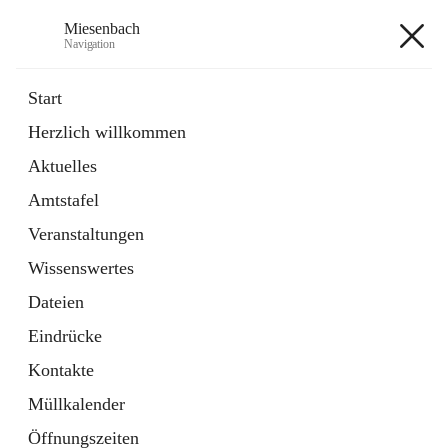
Miesenbach
Navigation
Miesenbach
Start
Herzlich willkommen
öffnet
Abwasserverband oberes Piestingtal
Aktuelles
in
Externe Webseite
neuem
Amtstafel
Tab
öffnet
Region Schneebergland
in
Externe Webseite
Veranstaltungen
neuem
Tab
Wissenswertes
+2
Dateien
Eindrücke
Kontakte
Müllkalender
Hauptadresse
Öffnungszeiten