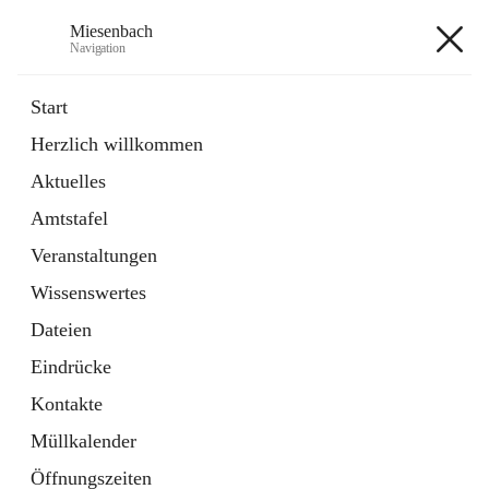
Miesenbach
Navigation
Miesenbach
Start
Herzlich willkommen
öffnet
Abwasserverband oberes Piestingtal
Aktuelles
in
Externe Webseite
neuem
Amtstafel
Tab
öffnet
Region Schneebergland
in
Externe Webseite
Veranstaltungen
neuem
Tab
Wissenswertes
+2
Dateien
Eindrücke
Kontakte
Müllkalender
Hauptadresse
Öffnungszeiten