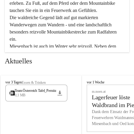
erleben. Zu Fuß, auf dem Pferd oder dem Mountainbike 
tauchen Sie ein in ein Feuerwerk an Gefühlen.
Die waldreiche Gegend lädt auf gut markierten 
Wanderwegen zum Wandern - und eine landschaftlich 
besonders reizvolle Mountainbikestrecke zum Radfahren 
ein.
Miesenbach ist auch im Winter sehr reizvoll. Neben dem 
Eisstockschießen gibt es auf dem nahe gelegenen Unterberg 
Aktuelles
wunderschöne Naturschneepisten, die zum Schifahren oder 
Boarden einladen. Ebenso ist der 2.075 m hohe Schneeberg 
ein Paradies für Sportfreunde. Genießen Sie auch das 
M
vielfältige Angebot unserer Kulturvereine.
M
vor 3 Tagen
vor 1 Woche
Essen & Trinken
i
i
Team Österreich Tafel_Pernitz
m.noen.at
e
e
0,1 MB
Überzeugen Sie sich selbst, dass Sie in Miesenbach sowie 
Lagerfeuer löste
s
s
e
in den Beherbergungsbetrieben, Gaststätten und urigen 
e
Waldbrand im Pie
n
n
Berghütten herzlich aufgenommen werden.
aus
Dank dem Einsatz der Fre
b
b
Feuerwehren Waidmannsf
a
a
Miesenbach und Oed kon
c
Wir kennen Miesenbach als lebens- und liebenswerten Ort. 
c
bei der Gauermannhütte s
h
h
Tradition und Innovation werden ebenso groß geschrieben 