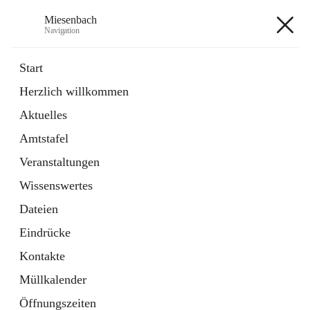
Miesenbach
Navigation
Miesenbach
Start
Herzlich willkommen
öffnet
Abwasserverband oberes Piestingtal
Aktuelles
in
Externe Webseite
neuem
Amtstafel
Tab
öffnet
Region Schneebergland
in
Externe Webseite
Veranstaltungen
neuem
Tab
Wissenswertes
+2
Dateien
Eindrücke
Kontakte
Müllkalender
Hauptadresse
Öffnungszeiten