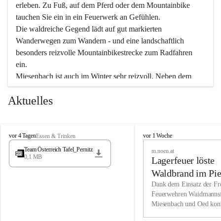
erleben. Zu Fuß, auf dem Pferd oder dem Mountainbike 
tauchen Sie ein in ein Feuerwerk an Gefühlen.
Die waldreiche Gegend lädt auf gut markierten 
Wanderwegen zum Wandern - und eine landschaftlich 
besonders reizvolle Mountainbikestrecke zum Radfahren 
ein.
Miesenbach ist auch im Winter sehr reizvoll. Neben dem 
Eisstockschießen gibt es auf dem nahe gelegenen Unterberg 
Aktuelles
wunderschöne Naturschneepisten, die zum Schifahren oder 
Boarden einladen. Ebenso ist der 2.075 m hohe Schneeberg 
ein Paradies für Sportfreunde. Genießen Sie auch das 
M
vielfältige Angebot unserer Kulturvereine.
M
vor 4 Tagen
vor 1 Woche
Essen & Trinken
i
i
Team Österreich Tafel_Pernitz
m.noen.at
e
e
0,1 MB
Überzeugen Sie sich selbst, dass Sie in Miesenbach sowie 
Lagerfeuer löste
s
s
e
in den Beherbergungsbetrieben, Gaststätten und urigen 
e
Waldbrand im Pie
n
n
Berghütten herzlich aufgenommen werden.
aus
Dank dem Einsatz der Fre
b
b
Feuerwehren Waidmannsf
a
a
Miesenbach und Oed kon
c
Wir kennen Miesenbach als lebens- und liebenswerten Ort. 
c
bei der Gauermannhütte s
h
h
Tradition und Innovation werden ebenso groß geschrieben 