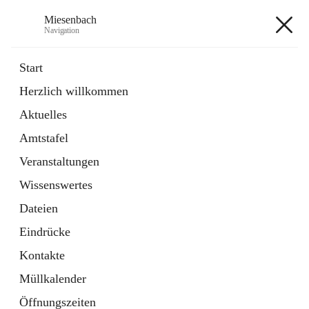
Miesenbach
Navigation
Miesenbach
Start
Herzlich willkommen
öffnet
Abwasserverband oberes Piestingtal
Aktuelles
in
Externe Webseite
neuem
Amtstafel
Tab
öffnet
Region Schneebergland
in
Externe Webseite
Veranstaltungen
neuem
Tab
Wissenswertes
+2
Dateien
Eindrücke
Kontakte
Müllkalender
Hauptadresse
Öffnungszeiten