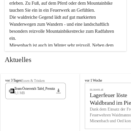
erleben. Zu Fuß, auf dem Pferd oder dem Mountainbike 
tauchen Sie ein in ein Feuerwerk an Gefühlen.
Die waldreiche Gegend lädt auf gut markierten 
Wanderwegen zum Wandern - und eine landschaftlich 
besonders reizvolle Mountainbikestrecke zum Radfahren 
ein.
Miesenbach ist auch im Winter sehr reizvoll. Neben dem 
Eisstockschießen gibt es auf dem nahe gelegenen Unterberg 
Aktuelles
wunderschöne Naturschneepisten, die zum Schifahren oder 
Boarden einladen. Ebenso ist der 2.075 m hohe Schneeberg 
ein Paradies für Sportfreunde. Genießen Sie auch das 
M
vielfältige Angebot unserer Kulturvereine.
M
vor 3 Tagen
vor 1 Woche
Essen & Trinken
i
i
Team Österreich Tafel_Pernitz
m.noen.at
e
e
0,1 MB
Überzeugen Sie sich selbst, dass Sie in Miesenbach sowie 
Lagerfeuer löste
s
s
e
in den Beherbergungsbetrieben, Gaststätten und urigen 
e
Waldbrand im Pie
n
n
Berghütten herzlich aufgenommen werden.
aus
Dank dem Einsatz der Fre
b
b
Feuerwehren Waidmannsf
a
a
Miesenbach und Oed kon
c
Wir kennen Miesenbach als lebens- und liebenswerten Ort. 
c
bei der Gauermannhütte s
h
h
Tradition und Innovation werden ebenso groß geschrieben 