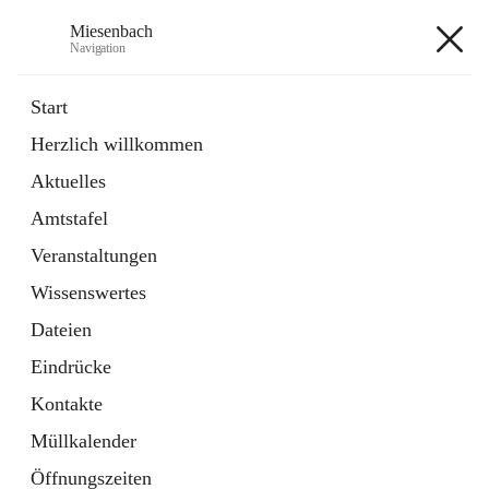
Miesenbach
Navigation
Miesenbach
Start
Herzlich willkommen
öffnet
Abwasserverband oberes Piestingtal
Aktuelles
in
Externe Webseite
neuem
Amtstafel
Tab
öffnet
Region Schneebergland
in
Externe Webseite
Veranstaltungen
neuem
Tab
Wissenswertes
+2
Dateien
Eindrücke
Kontakte
Müllkalender
Hauptadresse
Öffnungszeiten