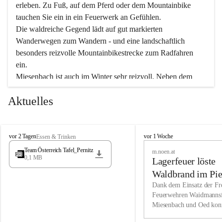
erleben. Zu Fuß, auf dem Pferd oder dem Mountainbike 
tauchen Sie ein in ein Feuerwerk an Gefühlen.
Die waldreiche Gegend lädt auf gut markierten 
Wanderwegen zum Wandern - und eine landschaftlich 
besonders reizvolle Mountainbikestrecke zum Radfahren 
ein.
Miesenbach ist auch im Winter sehr reizvoll. Neben dem 
Eisstockschießen gibt es auf dem nahe gelegenen Unterberg 
Aktuelles
wunderschöne Naturschneepisten, die zum Schifahren oder 
Boarden einladen. Ebenso ist der 2.075 m hohe Schneeberg 
ein Paradies für Sportfreunde. Genießen Sie auch das 
M
vielfältige Angebot unserer Kulturvereine.
M
vor 2 Tagen
vor 1 Woche
Essen & Trinken
i
i
Team Österreich Tafel_Pernitz
m.noen.at
e
e
0,1 MB
Überzeugen Sie sich selbst, dass Sie in Miesenbach sowie 
Lagerfeuer löste
s
s
e
in den Beherbergungsbetrieben, Gaststätten und urigen 
e
Waldbrand im Pie
n
n
Berghütten herzlich aufgenommen werden.
aus
Dank dem Einsatz der Fre
b
b
Feuerwehren Waidmannsf
a
a
Miesenbach und Oed kon
c
Wir kennen Miesenbach als lebens- und liebenswerten Ort. 
c
bei der Gauermannhütte s
h
h
Tradition und Innovation werden ebenso groß geschrieben 