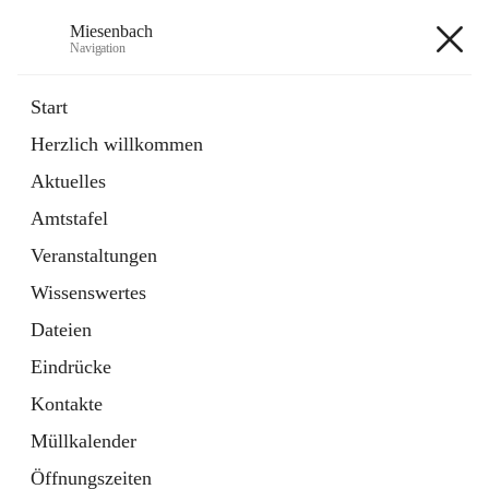
Miesenbach
Navigation
Miesenbach
Start
Herzlich willkommen
öffnet
Abwasserverband oberes Piestingtal
Aktuelles
in
Externe Webseite
neuem
Amtstafel
Tab
öffnet
Region Schneebergland
in
Externe Webseite
Veranstaltungen
neuem
Tab
Wissenswertes
+2
Dateien
Eindrücke
Kontakte
Müllkalender
Hauptadresse
Öffnungszeiten