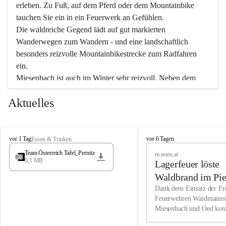
erleben. Zu Fuß, auf dem Pferd oder dem Mountainbike 
tauchen Sie ein in ein Feuerwerk an Gefühlen.
Die waldreiche Gegend lädt auf gut markierten 
Wanderwegen zum Wandern - und eine landschaftlich 
besonders reizvolle Mountainbikestrecke zum Radfahren 
ein.
Miesenbach ist auch im Winter sehr reizvoll. Neben dem 
Eisstockschießen gibt es auf dem nahe gelegenen Unterberg 
Aktuelles
wunderschöne Naturschneepisten, die zum Schifahren oder 
Boarden einladen. Ebenso ist der 2.075 m hohe Schneeberg 
ein Paradies für Sportfreunde. Genießen Sie auch das 
M
vielfältige Angebot unserer Kulturvereine.
M
vor 1 Tag
vor 6 Tagen
Essen & Trinken
i
i
Team Österreich Tafel_Pernitz
m.noen.at
e
e
0,1 MB
Überzeugen Sie sich selbst, dass Sie in Miesenbach sowie 
Lagerfeuer löste
s
s
e
in den Beherbergungsbetrieben, Gaststätten und urigen 
e
Waldbrand im Pie
n
n
Berghütten herzlich aufgenommen werden.
aus
Dank dem Einsatz der Fre
b
b
Feuerwehren Waidmannsf
a
a
Miesenbach und Oed kon
c
Wir kennen Miesenbach als lebens- und liebenswerten Ort. 
c
bei der Gauermannhütte s
h
h
Tradition und Innovation werden ebenso groß geschrieben 