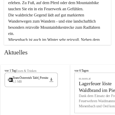
erleben. Zu Fuß, auf dem Pferd oder dem Mountainbike 
tauchen Sie ein in ein Feuerwerk an Gefühlen.
Die waldreiche Gegend lädt auf gut markierten 
Wanderwegen zum Wandern - und eine landschaftlich 
besonders reizvolle Mountainbikestrecke zum Radfahren 
ein.
Miesenbach ist auch im Winter sehr reizvoll. Neben dem 
Eisstockschießen gibt es auf dem nahe gelegenen Unterberg 
Aktuelles
wunderschöne Naturschneepisten, die zum Schifahren oder 
Boarden einladen. Ebenso ist der 2.075 m hohe Schneeberg 
ein Paradies für Sportfreunde. Genießen Sie auch das 
M
vielfältige Angebot unserer Kulturvereine.
M
vor 1 Tag
vor 6 Tagen
Essen & Trinken
i
i
Team Österreich Tafel_Pernitz
m.noen.at
e
e
0,1 MB
Überzeugen Sie sich selbst, dass Sie in Miesenbach sowie 
Lagerfeuer löste
s
s
e
in den Beherbergungsbetrieben, Gaststätten und urigen 
e
Waldbrand im Pie
n
n
Berghütten herzlich aufgenommen werden.
aus
Dank dem Einsatz der Fre
b
b
Feuerwehren Waidmannsf
a
a
Miesenbach und Oed kon
c
Wir kennen Miesenbach als lebens- und liebenswerten Ort. 
c
bei der Gauermannhütte s
h
h
Tradition und Innovation werden ebenso groß geschrieben 