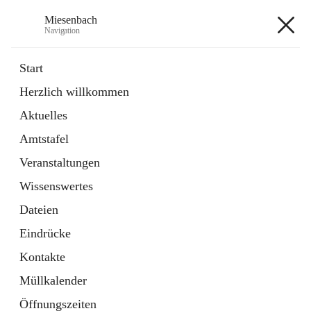
Miesenbach
Navigation
Miesenbach
Start
Herzlich willkommen
öffnet
Abwasserverband oberes Piestingtal
Aktuelles
in
Externe Webseite
neuem
Amtstafel
Tab
öffnet
Region Schneebergland
in
Externe Webseite
Veranstaltungen
neuem
Tab
Wissenswertes
+2
Dateien
Eindrücke
Kontakte
Müllkalender
Hauptadresse
Öffnungszeiten