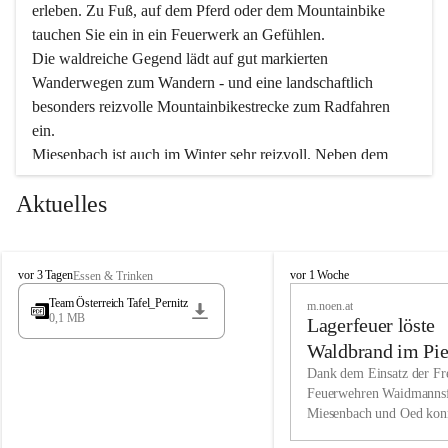
erleben. Zu Fuß, auf dem Pferd oder dem Mountainbike 
tauchen Sie ein in ein Feuerwerk an Gefühlen.
Die waldreiche Gegend lädt auf gut markierten 
Wanderwegen zum Wandern - und eine landschaftlich 
besonders reizvolle Mountainbikestrecke zum Radfahren 
ein.
Miesenbach ist auch im Winter sehr reizvoll. Neben dem 
Eisstockschießen gibt es auf dem nahe gelegenen Unterberg 
Aktuelles
wunderschöne Naturschneepisten, die zum Schifahren oder 
Boarden einladen. Ebenso ist der 2.075 m hohe Schneeberg 
ein Paradies für Sportfreunde. Genießen Sie auch das 
M
vielfältige Angebot unserer Kulturvereine.
M
vor 3 Tagen
vor 1 Woche
Essen & Trinken
i
i
Team Österreich Tafel_Pernitz
m.noen.at
e
e
0,1 MB
Überzeugen Sie sich selbst, dass Sie in Miesenbach sowie 
Lagerfeuer löste
s
s
e
in den Beherbergungsbetrieben, Gaststätten und urigen 
e
Waldbrand im Pie
n
n
Berghütten herzlich aufgenommen werden.
aus
Dank dem Einsatz der Fre
b
b
Feuerwehren Waidmannsf
a
a
Miesenbach und Oed kon
c
Wir kennen Miesenbach als lebens- und liebenswerten Ort. 
c
bei der Gauermannhütte s
h
h
Tradition und Innovation werden ebenso groß geschrieben 