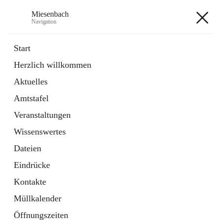
Miesenbach
Navigation
Miesenbach
Start
Herzlich willkommen
öffnet
Abwasserverband oberes Piestingtal
Aktuelles
in
Externe Webseite
neuem
Amtstafel
Tab
öffnet
Region Schneebergland
in
Externe Webseite
Veranstaltungen
neuem
Tab
Wissenswertes
+2
Dateien
Eindrücke
Kontakte
Müllkalender
Hauptadresse
Öffnungszeiten