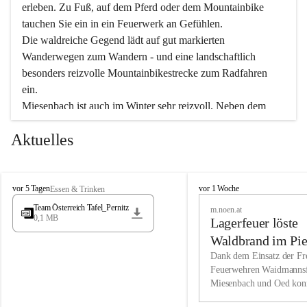
erleben. Zu Fuß, auf dem Pferd oder dem Mountainbike 
tauchen Sie ein in ein Feuerwerk an Gefühlen.
Die waldreiche Gegend lädt auf gut markierten 
Wanderwegen zum Wandern - und eine landschaftlich 
besonders reizvolle Mountainbikestrecke zum Radfahren 
ein.
Miesenbach ist auch im Winter sehr reizvoll. Neben dem 
Eisstockschießen gibt es auf dem nahe gelegenen Unterberg 
Aktuelles
wunderschöne Naturschneepisten, die zum Schifahren oder 
Boarden einladen. Ebenso ist der 2.075 m hohe Schneeberg 
ein Paradies für Sportfreunde. Genießen Sie auch das 
M
vielfältige Angebot unserer Kulturvereine.
M
vor 5 Tagen
vor 1 Woche
Essen & Trinken
i
i
Team Österreich Tafel_Pernitz
m.noen.at
e
e
0,1 MB
Überzeugen Sie sich selbst, dass Sie in Miesenbach sowie 
Lagerfeuer löste
s
s
e
in den Beherbergungsbetrieben, Gaststätten und urigen 
e
Waldbrand im Pie
n
n
Berghütten herzlich aufgenommen werden.
aus
Dank dem Einsatz der Fre
b
b
Feuerwehren Waidmannsf
a
a
Miesenbach und Oed kon
c
Wir kennen Miesenbach als lebens- und liebenswerten Ort. 
c
bei der Gauermannhütte s
h
h
Tradition und Innovation werden ebenso groß geschrieben 