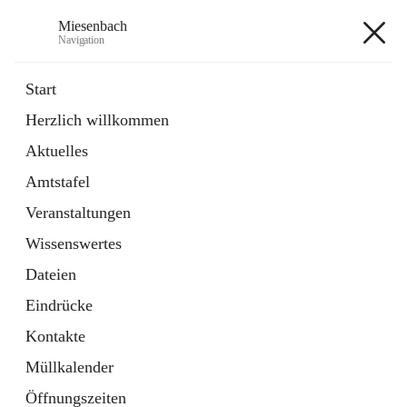
Miesenbach
Navigation
Miesenbach
Start
Herzlich willkommen
öffnet
Abwasserverband oberes Piestingtal
Aktuelles
in
Externe Webseite
neuem
Amtstafel
Tab
öffnet
Region Schneebergland
in
Externe Webseite
Veranstaltungen
neuem
Tab
Wissenswertes
+2
Dateien
Eindrücke
Kontakte
Müllkalender
Hauptadresse
Öffnungszeiten