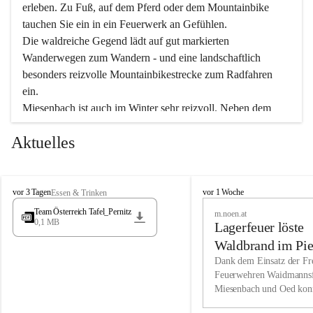
erleben. Zu Fuß, auf dem Pferd oder dem Mountainbike 
tauchen Sie ein in ein Feuerwerk an Gefühlen.
Die waldreiche Gegend lädt auf gut markierten 
Wanderwegen zum Wandern - und eine landschaftlich 
besonders reizvolle Mountainbikestrecke zum Radfahren 
ein.
Miesenbach ist auch im Winter sehr reizvoll. Neben dem 
Eisstockschießen gibt es auf dem nahe gelegenen Unterberg 
Aktuelles
wunderschöne Naturschneepisten, die zum Schifahren oder 
Boarden einladen. Ebenso ist der 2.075 m hohe Schneeberg 
ein Paradies für Sportfreunde. Genießen Sie auch das 
M
vielfältige Angebot unserer Kulturvereine.
M
vor 3 Tagen
vor 1 Woche
Essen & Trinken
i
i
Team Österreich Tafel_Pernitz
m.noen.at
e
e
0,1 MB
Überzeugen Sie sich selbst, dass Sie in Miesenbach sowie 
Lagerfeuer löste
s
s
e
in den Beherbergungsbetrieben, Gaststätten und urigen 
e
Waldbrand im Pie
n
n
Berghütten herzlich aufgenommen werden.
aus
Dank dem Einsatz der Fre
b
b
Feuerwehren Waidmannsf
a
a
Miesenbach und Oed kon
c
Wir kennen Miesenbach als lebens- und liebenswerten Ort. 
c
bei der Gauermannhütte s
h
h
Tradition und Innovation werden ebenso groß geschrieben 