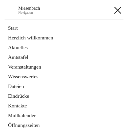
Miesenbach
Navigation
Miesenbach
Start
Herzlich willkommen
öffnet
Abwasserverband oberes Piestingtal
Aktuelles
in
Externe Webseite
neuem
Amtstafel
Tab
öffnet
Region Schneebergland
in
Externe Webseite
Veranstaltungen
neuem
Tab
Wissenswertes
+2
Dateien
Eindrücke
Kontakte
Müllkalender
Hauptadresse
Öffnungszeiten