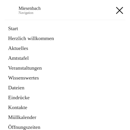
Miesenbach
Navigation
Miesenbach
Start
Herzlich willkommen
öffnet
Abwasserverband oberes Piestingtal
Aktuelles
in
Externe Webseite
neuem
Amtstafel
Tab
öffnet
Region Schneebergland
in
Externe Webseite
Veranstaltungen
neuem
Tab
Wissenswertes
+2
Dateien
Eindrücke
Kontakte
Müllkalender
Hauptadresse
Öffnungszeiten