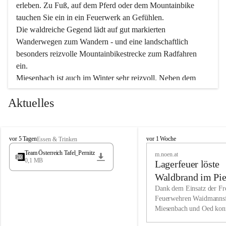
erleben. Zu Fuß, auf dem Pferd oder dem Mountainbike 
tauchen Sie ein in ein Feuerwerk an Gefühlen.
Die waldreiche Gegend lädt auf gut markierten 
Wanderwegen zum Wandern - und eine landschaftlich 
besonders reizvolle Mountainbikestrecke zum Radfahren 
ein.
Miesenbach ist auch im Winter sehr reizvoll. Neben dem 
Eisstockschießen gibt es auf dem nahe gelegenen Unterberg 
Aktuelles
wunderschöne Naturschneepisten, die zum Schifahren oder 
Boarden einladen. Ebenso ist der 2.075 m hohe Schneeberg 
ein Paradies für Sportfreunde. Genießen Sie auch das 
M
vielfältige Angebot unserer Kulturvereine.
M
vor 5 Tagen
vor 1 Woche
Essen & Trinken
i
i
Team Österreich Tafel_Pernitz
m.noen.at
e
e
0,1 MB
Überzeugen Sie sich selbst, dass Sie in Miesenbach sowie 
Lagerfeuer löste
s
s
e
in den Beherbergungsbetrieben, Gaststätten und urigen 
e
Waldbrand im Pie
n
n
Berghütten herzlich aufgenommen werden.
aus
Dank dem Einsatz der Fre
b
b
Feuerwehren Waidmannsf
a
a
Miesenbach und Oed kon
c
Wir kennen Miesenbach als lebens- und liebenswerten Ort. 
c
bei der Gauermannhütte s
h
h
Tradition und Innovation werden ebenso groß geschrieben 