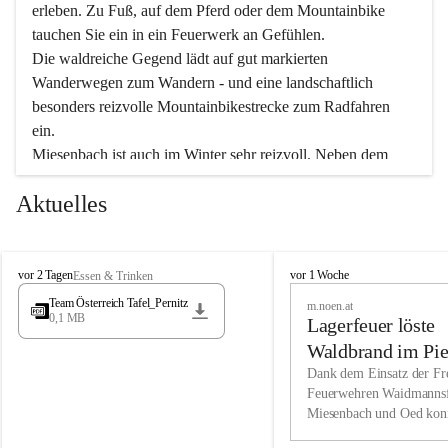
erleben. Zu Fuß, auf dem Pferd oder dem Mountainbike 
tauchen Sie ein in ein Feuerwerk an Gefühlen.
Die waldreiche Gegend lädt auf gut markierten 
Wanderwegen zum Wandern - und eine landschaftlich 
besonders reizvolle Mountainbikestrecke zum Radfahren 
ein.
Miesenbach ist auch im Winter sehr reizvoll. Neben dem 
Eisstockschießen gibt es auf dem nahe gelegenen Unterberg 
Aktuelles
wunderschöne Naturschneepisten, die zum Schifahren oder 
Boarden einladen. Ebenso ist der 2.075 m hohe Schneeberg 
ein Paradies für Sportfreunde. Genießen Sie auch das 
M
vielfältige Angebot unserer Kulturvereine.
M
vor 2 Tagen
vor 1 Woche
Essen & Trinken
i
i
Team Österreich Tafel_Pernitz
m.noen.at
e
e
0,1 MB
Überzeugen Sie sich selbst, dass Sie in Miesenbach sowie 
Lagerfeuer löste
s
s
e
in den Beherbergungsbetrieben, Gaststätten und urigen 
e
Waldbrand im Pie
n
n
Berghütten herzlich aufgenommen werden.
aus
Dank dem Einsatz der Fre
b
b
Feuerwehren Waidmannsf
a
a
Miesenbach und Oed kon
c
Wir kennen Miesenbach als lebens- und liebenswerten Ort. 
c
bei der Gauermannhütte s
h
h
Tradition und Innovation werden ebenso groß geschrieben 