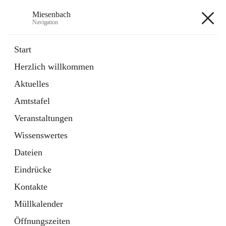
Miesenbach
Navigation
Miesenbach
Start
Herzlich willkommen
öffnet
Abwasserverband oberes Piestingtal
Aktuelles
in
Externe Webseite
neuem
Amtstafel
Tab
öffnet
Region Schneebergland
in
Externe Webseite
Veranstaltungen
neuem
Tab
Wissenswertes
+2
Dateien
Eindrücke
Kontakte
Müllkalender
Hauptadresse
Öffnungszeiten