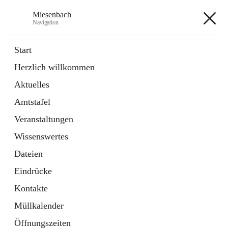
Miesenbach
Navigation
Miesenbach
Start
Herzlich willkommen
öffnet
Abwasserverband oberes Piestingtal
Aktuelles
in
Externe Webseite
neuem
Amtstafel
Tab
öffnet
Region Schneebergland
in
Externe Webseite
Veranstaltungen
neuem
Tab
Wissenswertes
+2
Dateien
Eindrücke
Kontakte
Müllkalender
Hauptadresse
Öffnungszeiten