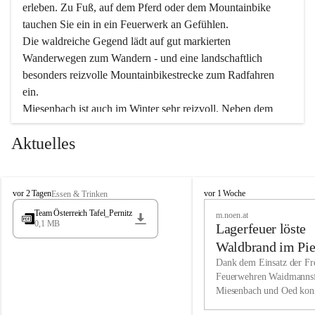
erleben. Zu Fuß, auf dem Pferd oder dem Mountainbike 
tauchen Sie ein in ein Feuerwerk an Gefühlen.
Die waldreiche Gegend lädt auf gut markierten 
Wanderwegen zum Wandern - und eine landschaftlich 
besonders reizvolle Mountainbikestrecke zum Radfahren 
ein.
Miesenbach ist auch im Winter sehr reizvoll. Neben dem 
Eisstockschießen gibt es auf dem nahe gelegenen Unterberg 
Aktuelles
wunderschöne Naturschneepisten, die zum Schifahren oder 
Boarden einladen. Ebenso ist der 2.075 m hohe Schneeberg 
ein Paradies für Sportfreunde. Genießen Sie auch das 
M
vielfältige Angebot unserer Kulturvereine.
M
vor 2 Tagen
vor 1 Woche
Essen & Trinken
i
i
Team Österreich Tafel_Pernitz
m.noen.at
e
e
0,1 MB
Überzeugen Sie sich selbst, dass Sie in Miesenbach sowie 
Lagerfeuer löste
s
s
e
in den Beherbergungsbetrieben, Gaststätten und urigen 
e
Waldbrand im Pie
n
n
Berghütten herzlich aufgenommen werden.
aus
Dank dem Einsatz der Fre
b
b
Feuerwehren Waidmannsf
a
a
Miesenbach und Oed kon
c
Wir kennen Miesenbach als lebens- und liebenswerten Ort. 
c
bei der Gauermannhütte s
h
h
Tradition und Innovation werden ebenso groß geschrieben 