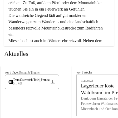
erleben. Zu Fuß, auf dem Pferd oder dem Mountainbike 
tauchen Sie ein in ein Feuerwerk an Gefühlen.
Die waldreiche Gegend lädt auf gut markierten 
Wanderwegen zum Wandern - und eine landschaftlich 
besonders reizvolle Mountainbikestrecke zum Radfahren 
ein.
Miesenbach ist auch im Winter sehr reizvoll. Neben dem 
Eisstockschießen gibt es auf dem nahe gelegenen Unterberg 
Aktuelles
wunderschöne Naturschneepisten, die zum Schifahren oder 
Boarden einladen. Ebenso ist der 2.075 m hohe Schneeberg 
ein Paradies für Sportfreunde. Genießen Sie auch das 
M
vielfältige Angebot unserer Kulturvereine.
M
vor 3 Tagen
vor 1 Woche
Essen & Trinken
i
i
Team Österreich Tafel_Pernitz
m.noen.at
e
e
0,1 MB
Überzeugen Sie sich selbst, dass Sie in Miesenbach sowie 
Lagerfeuer löste
s
s
e
in den Beherbergungsbetrieben, Gaststätten und urigen 
e
Waldbrand im Pie
n
n
Berghütten herzlich aufgenommen werden.
aus
Dank dem Einsatz der Fre
b
b
Feuerwehren Waidmannsf
a
a
Miesenbach und Oed kon
c
Wir kennen Miesenbach als lebens- und liebenswerten Ort. 
c
bei der Gauermannhütte s
h
h
Tradition und Innovation werden ebenso groß geschrieben 