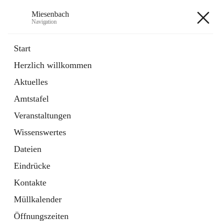
Miesenbach
Navigation
Miesenbach
Start
Herzlich willkommen
öffnet
Abwasserverband oberes Piestingtal
Aktuelles
in
Externe Webseite
neuem
Amtstafel
Tab
öffnet
Region Schneebergland
in
Externe Webseite
Veranstaltungen
neuem
Tab
Wissenswertes
+2
Dateien
Eindrücke
Kontakte
Müllkalender
Hauptadresse
Öffnungszeiten