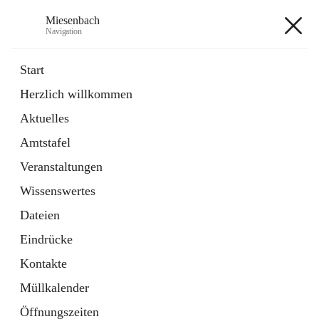
Miesenbach
Navigation
Miesenbach
Start
Herzlich willkommen
öffnet
Abwasserverband oberes Piestingtal
Aktuelles
in
Externe Webseite
neuem
Amtstafel
Tab
öffnet
Region Schneebergland
in
Externe Webseite
Veranstaltungen
neuem
Tab
Wissenswertes
+2
Dateien
Eindrücke
Kontakte
Müllkalender
Hauptadresse
Öffnungszeiten