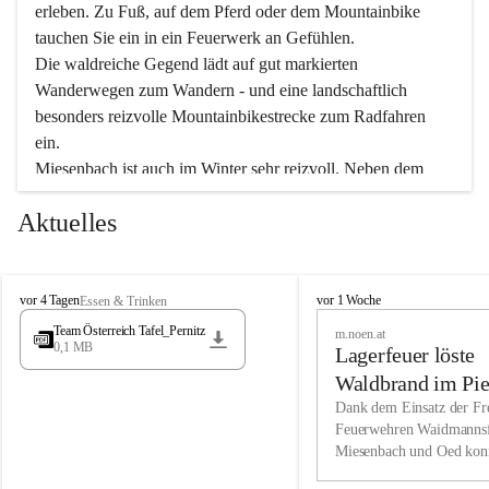
erleben. Zu Fuß, auf dem Pferd oder dem Mountainbike 
tauchen Sie ein in ein Feuerwerk an Gefühlen.
Die waldreiche Gegend lädt auf gut markierten 
Wanderwegen zum Wandern - und eine landschaftlich 
besonders reizvolle Mountainbikestrecke zum Radfahren 
ein.
Miesenbach ist auch im Winter sehr reizvoll. Neben dem 
Eisstockschießen gibt es auf dem nahe gelegenen Unterberg 
Aktuelles
wunderschöne Naturschneepisten, die zum Schifahren oder 
Boarden einladen. Ebenso ist der 2.075 m hohe Schneeberg 
ein Paradies für Sportfreunde. Genießen Sie auch das 
M
vielfältige Angebot unserer Kulturvereine.
M
vor 4 Tagen
vor 1 Woche
Essen & Trinken
i
i
Team Österreich Tafel_Pernitz
m.noen.at
e
e
0,1 MB
Überzeugen Sie sich selbst, dass Sie in Miesenbach sowie 
Lagerfeuer löste
s
s
e
in den Beherbergungsbetrieben, Gaststätten und urigen 
e
Waldbrand im Pie
n
n
Berghütten herzlich aufgenommen werden.
aus
Dank dem Einsatz der Fre
b
b
Feuerwehren Waidmannsf
a
a
Miesenbach und Oed kon
c
Wir kennen Miesenbach als lebens- und liebenswerten Ort. 
c
bei der Gauermannhütte s
h
h
Tradition und Innovation werden ebenso groß geschrieben 