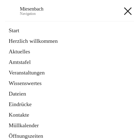
Miesenbach
Navigation
Miesenbach
Start
Herzlich willkommen
öffnet
Abwasserverband oberes Piestingtal
Aktuelles
in
Externe Webseite
neuem
Amtstafel
Tab
öffnet
Region Schneebergland
in
Externe Webseite
Veranstaltungen
neuem
Tab
Wissenswertes
+2
Dateien
Eindrücke
Kontakte
Müllkalender
Hauptadresse
Öffnungszeiten