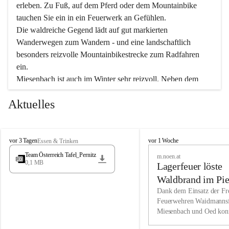
erleben. Zu Fuß, auf dem Pferd oder dem Mountainbike 
tauchen Sie ein in ein Feuerwerk an Gefühlen.
Die waldreiche Gegend lädt auf gut markierten 
Wanderwegen zum Wandern - und eine landschaftlich 
besonders reizvolle Mountainbikestrecke zum Radfahren 
ein.
Miesenbach ist auch im Winter sehr reizvoll. Neben dem 
Eisstockschießen gibt es auf dem nahe gelegenen Unterberg 
Aktuelles
wunderschöne Naturschneepisten, die zum Schifahren oder 
Boarden einladen. Ebenso ist der 2.075 m hohe Schneeberg 
ein Paradies für Sportfreunde. Genießen Sie auch das 
M
vielfältige Angebot unserer Kulturvereine.
M
vor 3 Tagen
vor 1 Woche
Essen & Trinken
i
i
Team Österreich Tafel_Pernitz
m.noen.at
e
e
0,1 MB
Überzeugen Sie sich selbst, dass Sie in Miesenbach sowie 
Lagerfeuer löste
s
s
e
in den Beherbergungsbetrieben, Gaststätten und urigen 
e
Waldbrand im Pie
n
n
Berghütten herzlich aufgenommen werden.
aus
Dank dem Einsatz der Fre
b
b
Feuerwehren Waidmannsf
a
a
Miesenbach und Oed kon
c
Wir kennen Miesenbach als lebens- und liebenswerten Ort. 
c
bei der Gauermannhütte s
h
h
Tradition und Innovation werden ebenso groß geschrieben 