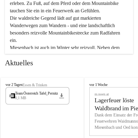
erleben. Zu Fuß, auf dem Pferd oder dem Mountainbike 
tauchen Sie ein in ein Feuerwerk an Gefühlen.
Die waldreiche Gegend lädt auf gut markierten 
Wanderwegen zum Wandern - und eine landschaftlich 
besonders reizvolle Mountainbikestrecke zum Radfahren 
ein.
Miesenbach ist auch im Winter sehr reizvoll. Neben dem 
Eisstockschießen gibt es auf dem nahe gelegenen Unterberg 
Aktuelles
wunderschöne Naturschneepisten, die zum Schifahren oder 
Boarden einladen. Ebenso ist der 2.075 m hohe Schneeberg 
ein Paradies für Sportfreunde. Genießen Sie auch das 
M
vielfältige Angebot unserer Kulturvereine.
M
vor 2 Tagen
vor 1 Woche
Essen & Trinken
i
i
Team Österreich Tafel_Pernitz
m.noen.at
e
e
0,1 MB
Überzeugen Sie sich selbst, dass Sie in Miesenbach sowie 
Lagerfeuer löste
s
s
e
in den Beherbergungsbetrieben, Gaststätten und urigen 
e
Waldbrand im Pie
n
n
Berghütten herzlich aufgenommen werden.
aus
Dank dem Einsatz der Fre
b
b
Feuerwehren Waidmannsf
a
a
Miesenbach und Oed kon
c
Wir kennen Miesenbach als lebens- und liebenswerten Ort. 
c
bei der Gauermannhütte s
h
h
Tradition und Innovation werden ebenso groß geschrieben 