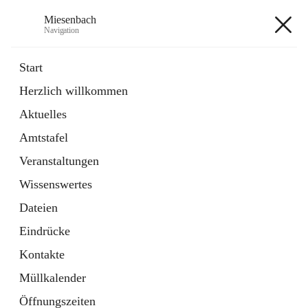
Miesenbach
Navigation
Miesenbach
Start
Herzlich willkommen
öffnet
Abwasserverband oberes Piestingtal
Aktuelles
in
Externe Webseite
neuem
Amtstafel
Tab
öffnet
Region Schneebergland
in
Externe Webseite
Veranstaltungen
neuem
Tab
Wissenswertes
+2
Dateien
Eindrücke
Kontakte
Müllkalender
Hauptadresse
Öffnungszeiten