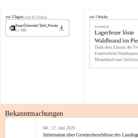
Wir kenne
M
M
werden eb
vor 3 Tagen
vor 1 Woche
Essen & Trinken
i
i
Entwickl
Team Österreich Tafel_Pernitz
m.noen.at
e
e
0,1 MB
Lagerfeuer löste
s
s
e
e
Unsere Ve
Waldbrand im Pie
n
n
bzw. Info
aus
Dank dem Einsatz der Fre
b
b
Feuerwehren Waidmannsf
wir fühl
a
a
Miesenbach und Oed kon
c
c
Lösungsor
bei der Gauermannhütte s
h
h
gelöscht werden.
Unsere M
der Wirts
kurzfrist
gesetzlic
unserer G
Bekanntmachungen
beizubeha
Nach 201
Mi., 17. Juni 2020
Information über Gesetzesbeschlüsse des Landtag
verliehen