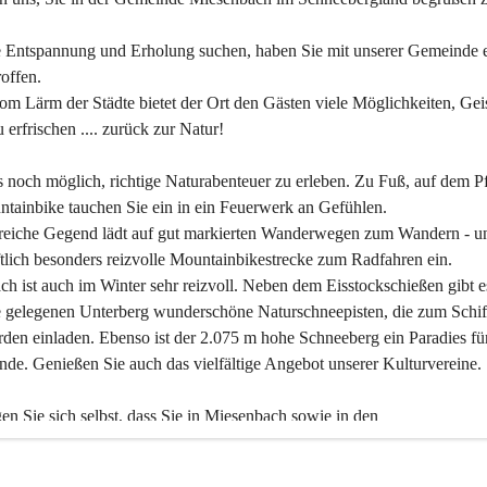
 Entspannung und Erholung suchen, haben Sie mit unserer Gemeinde e
offen.
om Lärm der Städte bietet der Ort den Gästen viele Möglichkeiten, Gei
 erfrischen .... zurück zur Natur!
es noch möglich, richtige Naturabenteuer zu erleben. Zu Fuß, auf dem P
tainbike tauchen Sie ein in ein Feuerwerk an Gefühlen.
reiche Gegend lädt auf gut markierten Wanderwegen zum Wandern - un
tlich besonders reizvolle Mountainbikestrecke zum Radfahren ein.
h ist auch im Winter sehr reizvoll. Neben dem Eisstockschießen gibt e
 gelegenen Unterberg wunderschöne Naturschneepisten, die zum Schif
den einladen. Ebenso ist der 2.075 m hohe Schneeberg ein Paradies fü
nde. Genießen Sie auch das vielfältige Angebot unserer Kulturvereine.
n Sie sich selbst, dass Sie in Miesenbach sowie in den 
gungsbetrieben, Gaststätten und urigen Berghütten herzlich aufgenom