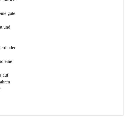
ine gute 
st und 
ferd oder 
d eine 
s auf 
ahren 
r 
men 