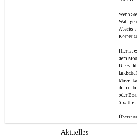
Wenn Sie
Wahl getr
Abseits v
Körper zu
Hier ist 
dem Moun
Die wald
landschaf
Miesenbac
dem nahe
oder Boar
Sportfreu
Überzeuge
Beherber
Aktuelles
werden.