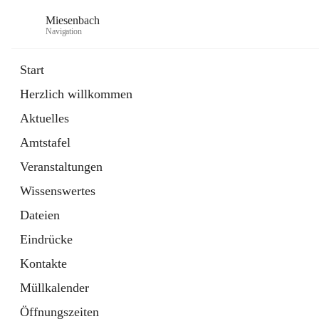
Miesenbach
Navigation
Start
Herzlich willkommen
öffnet
Abwasserverband oberes Piestingtal
Aktuelles
in
Externe Webseite
neuem
Amtstafel
Tab
öffnet
Region Schneebergland
in
Externe Webseite
Veranstaltungen
neuem
Tab
Wissenswertes
Dateien
Eindrücke
Kontakte
Müllkalender
Öffnungszeiten