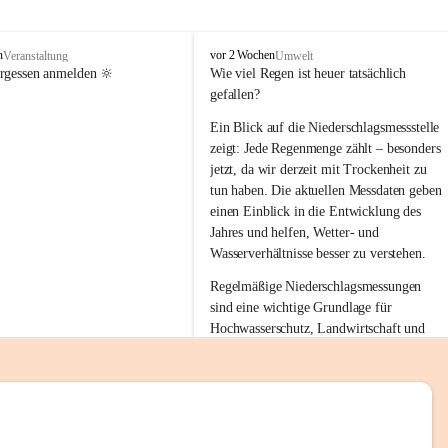
tion 
M
n
vor 2 Wochen
Veranstaltung
Umwelt
i
ergessen anmelden 🔆
Wie viel Regen ist heuer tatsächlich 
e
gefallen?
s
stelle 
e
Ein Blick auf die Niederschlagsmessstelle 
n
zeigt: Jede Regenmenge zählt – besonders 
gt und 
b
jetzt, da wir derzeit mit Trockenheit zu 
a
tun haben. Die aktuellen Messdaten geben 
c
einen Einblick in die Entwicklung des 
h
Jahres und helfen, Wetter- und 
sätzen 
Wasserverhältnisse besser zu verstehen.
r 
Regelmäßige Niederschlagsmessungen 
. Den 
sind eine wichtige Grundlage für 
m Wohl 
Hochwasserschutz, Landwirtschaft und 
einen nachhaltigen Umgang mit unseren 
Ressourcen. Gerade in trockenen Zeiten ist
es umso wichtiger, bewusst und 
verantwortungsvoll mit Wasser 
emeinde“ 
umzugehen.
rten und 