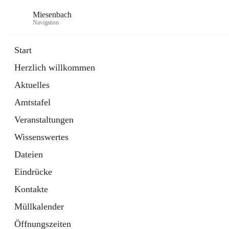
Miesenbach
Navigation
Start
Herzlich willkommen
öffnet
Abwasserverband oberes Piestingtal
Aktuelles
in
Externe Webseite
neuem
Amtstafel
Tab
öffnet
Region Schneebergland
in
Externe Webseite
Veranstaltungen
neuem
Tab
Wissenswertes
Dateien
Eindrücke
Kontakte
Müllkalender
Öffnungszeiten