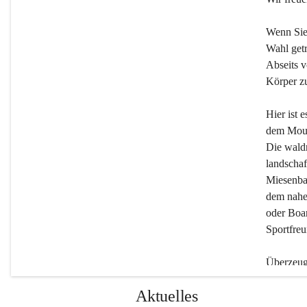
Wenn Sie
Wahl getr
Abseits v
Körper zu
Hier ist 
dem Moun
Die wald
landschaf
Miesenbac
dem nahe
oder Boar
Sportfreu
Überzeuge
Beherber
Aktuelles
werden.