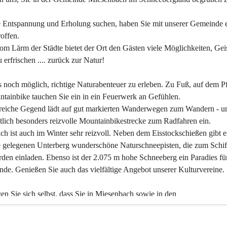
 Entspannung und Erholung suchen, haben Sie mit unserer Gemeinde e
offen.
om Lärm der Städte bietet der Ort den Gästen viele Möglichkeiten, Gei
 erfrischen .... zurück zur Natur!
es noch möglich, richtige Naturabenteuer zu erleben. Zu Fuß, auf dem P
tainbike tauchen Sie ein in ein Feuerwerk an Gefühlen.
reiche Gegend lädt auf gut markierten Wanderwegen zum Wandern - un
tlich besonders reizvolle Mountainbikestrecke zum Radfahren ein.
h ist auch im Winter sehr reizvoll. Neben dem Eisstockschießen gibt e
 gelegenen Unterberg wunderschöne Naturschneepisten, die zum Schif
den einladen. Ebenso ist der 2.075 m hohe Schneeberg ein Paradies fü
nde. Genießen Sie auch das vielfältige Angebot unserer Kulturvereine.
n Sie sich selbst, dass Sie in Miesenbach sowie in den 
gungsbetrieben, Gaststätten und urigen Berghütten herzlich aufgenom