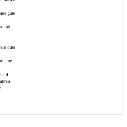
ine gute 
st und 
ferd oder 
d eine 
s auf 
ahren 
r 
men 