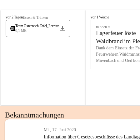
Wir kenne
M
M
werden eb
vor 2 Tagen
vor 1 Woche
Essen & Trinken
i
i
Entwickl
Team Österreich Tafel_Pernitz
m.noen.at
e
e
0,1 MB
Lagerfeuer löste
s
s
e
e
Unsere Ve
Waldbrand im Pie
n
n
bzw. Info
aus
Dank dem Einsatz der Fre
b
b
Feuerwehren Waidmannsf
wir fühl
a
a
Miesenbach und Oed kon
c
c
Lösungsor
bei der Gauermannhütte s
h
h
gelöscht werden.
Unsere M
der Wirts
kurzfrist
gesetzlic
unserer G
Bekanntmachungen
beizubeha
Nach 201
Mi., 17. Juni 2020
Information über Gesetzesbeschlüsse des Landtag
verliehen