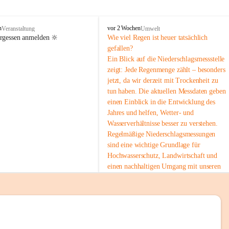
tion 
M
n
vor 2 Wochen
Veranstaltung
Umwelt
i
ergessen anmelden 🔆
Wie viel Regen ist heuer tatsächlich 
e
gefallen?
s
Ein Blick auf die Niederschlagsmessstelle 
stelle 
e
zeigt: Jede Regenmenge zählt – besonders 
n
gt und 
jetzt, da wir derzeit mit Trockenheit zu 
b
tun haben. Die aktuellen Messdaten geben 
a
c
einen Einblick in die Entwicklung des 
h
Jahres und helfen, Wetter- und 
Wasserverhältnisse besser zu verstehen.
sätzen 
Regelmäßige Niederschlagsmessungen 
r 
sind eine wichtige Grundlage für 
. Den 
Hochwasserschutz, Landwirtschaft und 
m Wohl 
einen nachhaltigen Umgang mit unseren 
Ressourcen. Gerade in trockenen Zeiten ist
es umso wichtiger, bewusst und 
verantwortungsvoll mit Wasser 
umzugehen.
emeinde“ 
 Die aktuellen Messwerte findest du hier:
rten und 