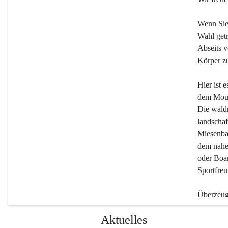
Wenn Sie
Wahl getr
Abseits v
Körper zu
Hier ist 
dem Moun
Die wald
landschaf
Miesenbac
dem nahe
oder Boar
Sportfreu
Überzeuge
Beherber
Aktuelles
werden.