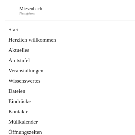
Miesenbach
Navigation
Start
Herzlich willkommen
öffnet
Abwasserverband oberes Piestingtal
Aktuelles
in
Externe Webseite
neuem
Amtstafel
Tab
öffnet
Region Schneebergland
in
Externe Webseite
Veranstaltungen
neuem
Tab
Wissenswertes
Dateien
Eindrücke
Kontakte
Müllkalender
Öffnungszeiten