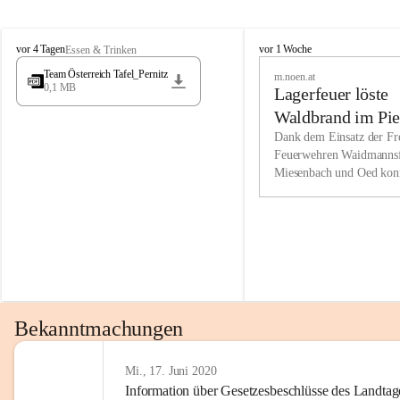
Wir kenne
M
M
werden eb
vor 4 Tagen
vor 1 Woche
Essen & Trinken
i
i
Entwickl
Team Österreich Tafel_Pernitz
m.noen.at
e
e
0,1 MB
Lagerfeuer löste
s
s
e
e
Unsere Ve
Waldbrand im Pie
n
n
bzw. Info
aus
Dank dem Einsatz der Fre
b
b
Feuerwehren Waidmannsf
wir fühl
a
a
Miesenbach und Oed kon
c
c
Lösungsor
bei der Gauermannhütte s
h
h
gelöscht werden.
Unsere M
der Wirts
kurzfrist
gesetzlic
unserer G
Bekanntmachungen
beizubeha
Nach 201
Mi., 17. Juni 2020
Information über Gesetzesbeschlüsse des Landtag
verliehen