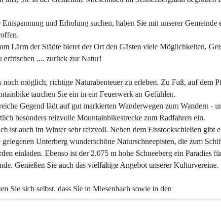
 Entspannung und Erholung suchen, haben Sie mit unserer Gemeinde e
offen.
om Lärm der Städte bietet der Ort den Gästen viele Möglichkeiten, Gei
 erfrischen .... zurück zur Natur!
es noch möglich, richtige Naturabenteuer zu erleben. Zu Fuß, auf dem P
tainbike tauchen Sie ein in ein Feuerwerk an Gefühlen.
reiche Gegend lädt auf gut markierten Wanderwegen zum Wandern - un
tlich besonders reizvolle Mountainbikestrecke zum Radfahren ein.
h ist auch im Winter sehr reizvoll. Neben dem Eisstockschießen gibt e
 gelegenen Unterberg wunderschöne Naturschneepisten, die zum Schif
den einladen. Ebenso ist der 2.075 m hohe Schneeberg ein Paradies fü
nde. Genießen Sie auch das vielfältige Angebot unserer Kulturvereine.
n Sie sich selbst, dass Sie in Miesenbach sowie in den 
gungsbetrieben, Gaststätten und urigen Berghütten herzlich aufgenom