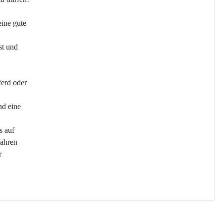
ine gute 
st und 
ferd oder 
d eine 
s auf 
ahren 
r 
men 