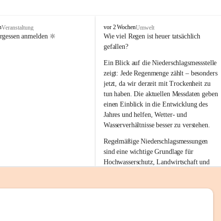
tion 
M
n
vor 2 Wochen
Veranstaltung
Umwelt
i
ergessen anmelden 🔆
Wie viel Regen ist heuer tatsächlich 
e
gefallen?
s
stelle 
e
Ein Blick auf die Niederschlagsmessstelle 
n
zeigt: Jede Regenmenge zählt – besonders 
gt und 
b
jetzt, da wir derzeit mit Trockenheit zu 
a
tun haben. Die aktuellen Messdaten geben 
c
einen Einblick in die Entwicklung des 
h
Jahres und helfen, Wetter- und 
sätzen 
Wasserverhältnisse besser zu verstehen.
r 
Regelmäßige Niederschlagsmessungen 
. Den 
sind eine wichtige Grundlage für 
m Wohl 
Hochwasserschutz, Landwirtschaft und 
einen nachhaltigen Umgang mit unseren 
Ressourcen. Gerade in trockenen Zeiten ist
es umso wichtiger, bewusst und 
verantwortungsvoll mit Wasser 
emeinde“ 
umzugehen.
rten und 