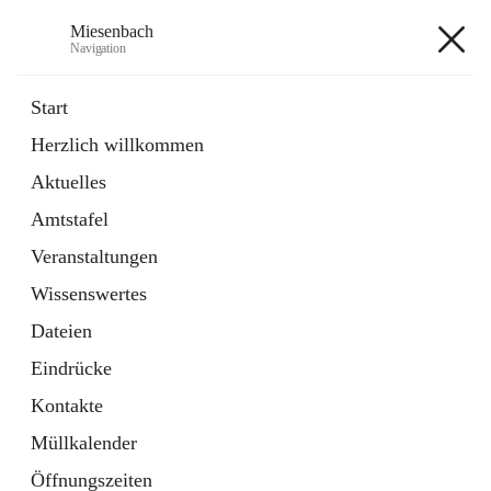
Miesenbach
Navigation
Miesenbach
Start
Herzlich willkommen
öffnet
Abwasserverband oberes Piestingtal
Aktuelles
in
Externe Webseite
neuem
Amtstafel
Tab
öffnet
Region Schneebergland
in
Externe Webseite
Veranstaltungen
neuem
Tab
Wissenswertes
+2
Dateien
Eindrücke
Kontakte
Müllkalender
Hauptadresse
Öffnungszeiten