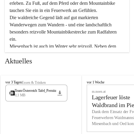
erleben. Zu Fuß, auf dem Pferd oder dem Mountainbike 
tauchen Sie ein in ein Feuerwerk an Gefühlen.
Die waldreiche Gegend lädt auf gut markierten 
Wanderwegen zum Wandern - und eine landschaftlich 
besonders reizvolle Mountainbikestrecke zum Radfahren 
ein.
Miesenbach ist auch im Winter sehr reizvoll. Neben dem 
Eisstockschießen gibt es auf dem nahe gelegenen Unterberg 
Aktuelles
wunderschöne Naturschneepisten, die zum Schifahren oder 
Boarden einladen. Ebenso ist der 2.075 m hohe Schneeberg 
ein Paradies für Sportfreunde. Genießen Sie auch das 
M
vielfältige Angebot unserer Kulturvereine.
M
vor 3 Tagen
vor 1 Woche
Essen & Trinken
i
i
Team Österreich Tafel_Pernitz
m.noen.at
e
e
0,1 MB
Überzeugen Sie sich selbst, dass Sie in Miesenbach sowie 
Lagerfeuer löste
s
s
e
in den Beherbergungsbetrieben, Gaststätten und urigen 
e
Waldbrand im Pie
n
n
Berghütten herzlich aufgenommen werden.
aus
Dank dem Einsatz der Fre
b
b
Feuerwehren Waidmannsf
a
a
Miesenbach und Oed kon
c
Wir kennen Miesenbach als lebens- und liebenswerten Ort. 
c
bei der Gauermannhütte s
h
h
Tradition und Innovation werden ebenso groß geschrieben 