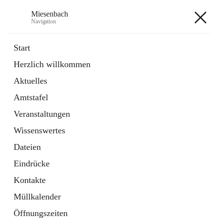
Miesenbach
Navigation
Miesenbach
Start
Herzlich willkommen
öffnet
Abwasserverband oberes Piestingtal
Aktuelles
in
Externe Webseite
neuem
Amtstafel
Tab
öffnet
Region Schneebergland
in
Externe Webseite
Veranstaltungen
neuem
Tab
Wissenswertes
+2
Dateien
Eindrücke
Kontakte
Müllkalender
Hauptadresse
Öffnungszeiten