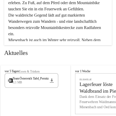
erleben. Zu Fuß, auf dem Pferd oder dem Mountainbike 
tauchen Sie ein in ein Feuerwerk an Gefühlen.
Die waldreiche Gegend lädt auf gut markierten 
Wanderwegen zum Wandern - und eine landschaftlich 
besonders reizvolle Mountainbikestrecke zum Radfahren 
ein.
Miesenbach ist auch im Winter sehr reizvoll. Neben dem 
Eisstockschießen gibt es auf dem nahe gelegenen Unterberg 
Aktuelles
wunderschöne Naturschneepisten, die zum Schifahren oder 
Boarden einladen. Ebenso ist der 2.075 m hohe Schneeberg 
ein Paradies für Sportfreunde. Genießen Sie auch das 
M
vielfältige Angebot unserer Kulturvereine.
M
vor 5 Tagen
vor 1 Woche
Essen & Trinken
i
i
Team Österreich Tafel_Pernitz
m.noen.at
e
e
0,1 MB
Überzeugen Sie sich selbst, dass Sie in Miesenbach sowie 
Lagerfeuer löste
s
s
e
in den Beherbergungsbetrieben, Gaststätten und urigen 
e
Waldbrand im Pie
n
n
Berghütten herzlich aufgenommen werden.
aus
Dank dem Einsatz der Fre
b
b
Feuerwehren Waidmannsf
a
a
Miesenbach und Oed kon
c
Wir kennen Miesenbach als lebens- und liebenswerten Ort. 
c
bei der Gauermannhütte s
h
h
Tradition und Innovation werden ebenso groß geschrieben 