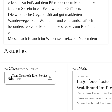
erleben. Zu Fuß, auf dem Pferd oder dem Mountainbike 
tauchen Sie ein in ein Feuerwerk an Gefühlen.
Die waldreiche Gegend lädt auf gut markierten 
Wanderwegen zum Wandern - und eine landschaftlich 
besonders reizvolle Mountainbikestrecke zum Radfahren 
ein.
Miesenbach ist auch im Winter sehr reizvoll. Neben dem 
Eisstockschießen gibt es auf dem nahe gelegenen Unterberg 
Aktuelles
wunderschöne Naturschneepisten, die zum Schifahren oder 
Boarden einladen. Ebenso ist der 2.075 m hohe Schneeberg 
ein Paradies für Sportfreunde. Genießen Sie auch das 
M
vielfältige Angebot unserer Kulturvereine.
M
vor 2 Tagen
vor 1 Woche
Essen & Trinken
i
i
Team Österreich Tafel_Pernitz
m.noen.at
e
e
0,1 MB
Überzeugen Sie sich selbst, dass Sie in Miesenbach sowie 
Lagerfeuer löste
s
s
e
in den Beherbergungsbetrieben, Gaststätten und urigen 
e
Waldbrand im Pie
n
n
Berghütten herzlich aufgenommen werden.
aus
Dank dem Einsatz der Fre
b
b
Feuerwehren Waidmannsf
a
a
Miesenbach und Oed kon
c
Wir kennen Miesenbach als lebens- und liebenswerten Ort. 
c
bei der Gauermannhütte s
h
h
Tradition und Innovation werden ebenso groß geschrieben 