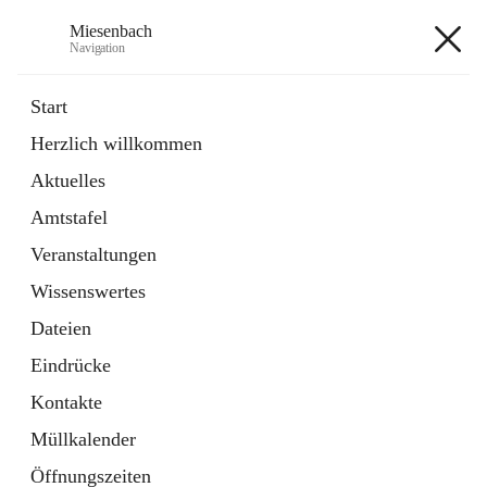
Miesenbach
Navigation
Miesenbach
Start
Herzlich willkommen
öffnet
Abwasserverband oberes Piestingtal
Aktuelles
in
Externe Webseite
neuem
Amtstafel
Tab
öffnet
Region Schneebergland
in
Externe Webseite
Veranstaltungen
neuem
Tab
Wissenswertes
+2
Dateien
Eindrücke
Kontakte
Müllkalender
Hauptadresse
Öffnungszeiten