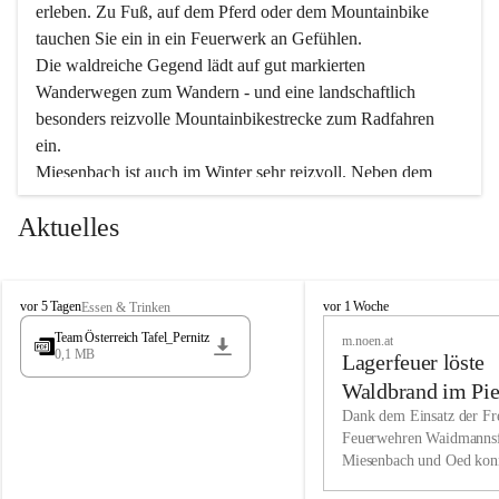
erleben. Zu Fuß, auf dem Pferd oder dem Mountainbike 
tauchen Sie ein in ein Feuerwerk an Gefühlen.
Die waldreiche Gegend lädt auf gut markierten 
Wanderwegen zum Wandern - und eine landschaftlich 
besonders reizvolle Mountainbikestrecke zum Radfahren 
ein.
Miesenbach ist auch im Winter sehr reizvoll. Neben dem 
Eisstockschießen gibt es auf dem nahe gelegenen Unterberg 
Aktuelles
wunderschöne Naturschneepisten, die zum Schifahren oder 
Boarden einladen. Ebenso ist der 2.075 m hohe Schneeberg 
ein Paradies für Sportfreunde. Genießen Sie auch das 
M
vielfältige Angebot unserer Kulturvereine.
M
vor 5 Tagen
vor 1 Woche
Essen & Trinken
i
i
Team Österreich Tafel_Pernitz
m.noen.at
e
e
0,1 MB
Überzeugen Sie sich selbst, dass Sie in Miesenbach sowie 
Lagerfeuer löste
s
s
e
in den Beherbergungsbetrieben, Gaststätten und urigen 
e
Waldbrand im Pie
n
n
Berghütten herzlich aufgenommen werden.
aus
Dank dem Einsatz der Fre
b
b
Feuerwehren Waidmannsf
a
a
Miesenbach und Oed kon
c
Wir kennen Miesenbach als lebens- und liebenswerten Ort. 
c
bei der Gauermannhütte s
h
h
Tradition und Innovation werden ebenso groß geschrieben 