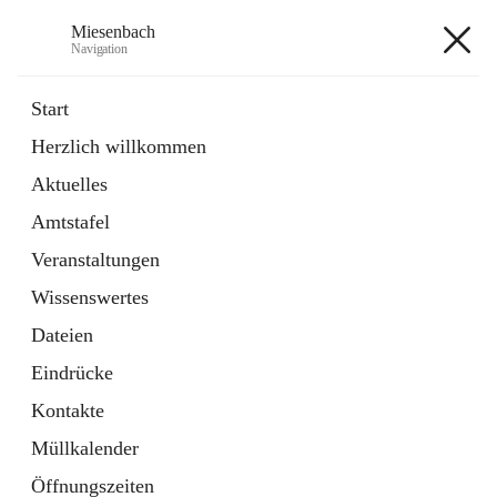
Miesenbach
Navigation
Miesenbach
Start
Herzlich willkommen
öffnet
Abwasserverband oberes Piestingtal
Aktuelles
in
Externe Webseite
neuem
Amtstafel
Tab
öffnet
Region Schneebergland
in
Externe Webseite
Veranstaltungen
neuem
Tab
Wissenswertes
+2
Dateien
Eindrücke
Kontakte
Müllkalender
Hauptadresse
Öffnungszeiten