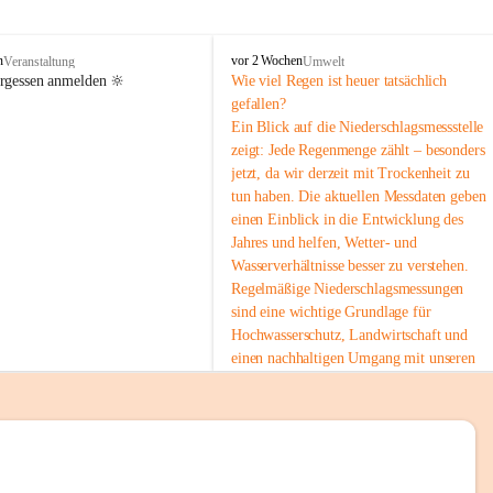
tion 
M
n
vor 2 Wochen
Veranstaltung
Umwelt
i
ergessen anmelden 🔆
Wie viel Regen ist heuer tatsächlich 
e
gefallen?
s
Ein Blick auf die Niederschlagsmessstelle 
stelle 
e
zeigt: Jede Regenmenge zählt – besonders 
n
gt und 
jetzt, da wir derzeit mit Trockenheit zu 
b
tun haben. Die aktuellen Messdaten geben 
a
c
einen Einblick in die Entwicklung des 
h
Jahres und helfen, Wetter- und 
Wasserverhältnisse besser zu verstehen.
sätzen 
Regelmäßige Niederschlagsmessungen 
r 
sind eine wichtige Grundlage für 
. Den 
Hochwasserschutz, Landwirtschaft und 
m Wohl 
einen nachhaltigen Umgang mit unseren 
Ressourcen. Gerade in trockenen Zeiten ist
es umso wichtiger, bewusst und 
verantwortungsvoll mit Wasser 
umzugehen.
emeinde“ 
 Die aktuellen Messwerte findest du hier:
rten und 