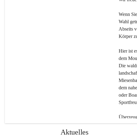
Wenn Sie
Wahl getr
Abseits v
Körper zu
Hier ist 
dem Moun
Die wald
landschaf
Miesenbac
dem nahe
oder Boar
Sportfreu
Überzeuge
Beherber
Aktuelles
werden.