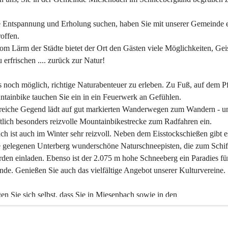
 Entspannung und Erholung suchen, haben Sie mit unserer Gemeinde e
offen.
om Lärm der Städte bietet der Ort den Gästen viele Möglichkeiten, Gei
 erfrischen .... zurück zur Natur!
es noch möglich, richtige Naturabenteuer zu erleben. Zu Fuß, auf dem P
tainbike tauchen Sie ein in ein Feuerwerk an Gefühlen.
reiche Gegend lädt auf gut markierten Wanderwegen zum Wandern - un
tlich besonders reizvolle Mountainbikestrecke zum Radfahren ein.
h ist auch im Winter sehr reizvoll. Neben dem Eisstockschießen gibt e
 gelegenen Unterberg wunderschöne Naturschneepisten, die zum Schif
den einladen. Ebenso ist der 2.075 m hohe Schneeberg ein Paradies fü
nde. Genießen Sie auch das vielfältige Angebot unserer Kulturvereine.
n Sie sich selbst, dass Sie in Miesenbach sowie in den 
gungsbetrieben, Gaststätten und urigen Berghütten herzlich aufgenom