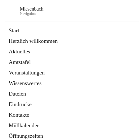
Miesenbach
Navigation
Start
Herzlich willkommen
öffnet
Abwasserverband oberes Piestingtal
Aktuelles
in
Externe Webseite
neuem
Amtstafel
Tab
öffnet
Region Schneebergland
in
Externe Webseite
Veranstaltungen
neuem
Tab
Wissenswertes
Dateien
Eindrücke
Kontakte
Müllkalender
Öffnungszeiten