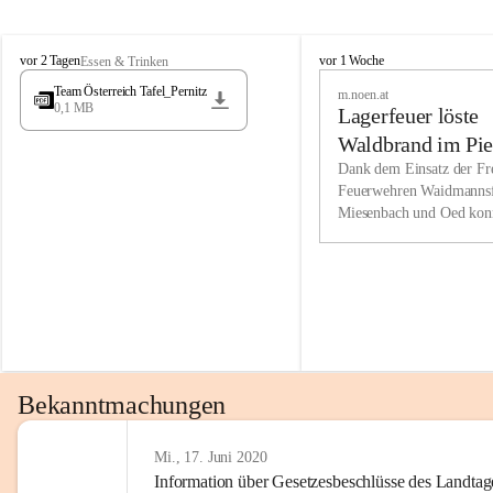
Wir kenne
M
M
werden eb
vor 2 Tagen
vor 1 Woche
Essen & Trinken
i
i
Entwickl
Team Österreich Tafel_Pernitz
m.noen.at
e
e
0,1 MB
Lagerfeuer löste
s
s
e
e
Unsere Ve
Waldbrand im Pie
n
n
bzw. Info
aus
Dank dem Einsatz der Fre
b
b
Feuerwehren Waidmannsf
wir fühl
a
a
Miesenbach und Oed kon
c
c
Lösungsor
bei der Gauermannhütte s
h
h
gelöscht werden.
Unsere M
der Wirts
kurzfrist
gesetzlic
unserer G
Bekanntmachungen
beizubeha
Nach 201
Mi., 17. Juni 2020
Information über Gesetzesbeschlüsse des Landtag
verliehen