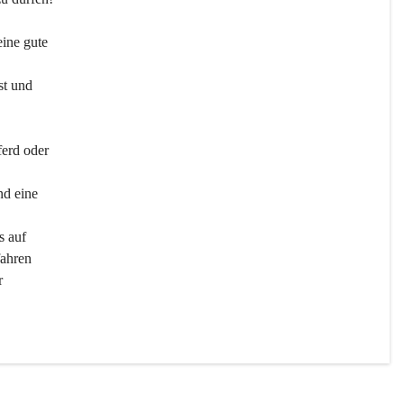
ine gute 
st und 
ferd oder 
d eine 
s auf 
ahren 
r 
men 