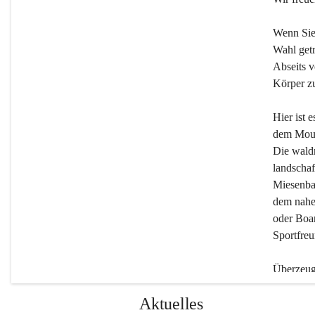
Wenn Sie
Wahl getr
Abseits v
Körper zu
Hier ist 
dem Moun
Die wald
landschaf
Miesenbac
dem nahe
oder Boar
Sportfreu
Überzeuge
Beherber
Aktuelles
werden.