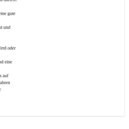
ine gute 
st und 
ferd oder 
d eine 
s auf 
ahren 
r 
men 