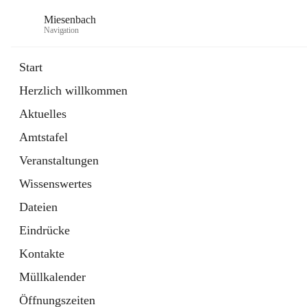
Miesenbach
Navigation
Start
Herzlich willkommen
öffnet
Abwasserverband oberes Piestingtal
Aktuelles
in
Externe Webseite
neuem
Amtstafel
Tab
öffnet
Region Schneebergland
in
Externe Webseite
Veranstaltungen
neuem
Tab
Wissenswertes
Dateien
Eindrücke
Kontakte
Müllkalender
Öffnungszeiten