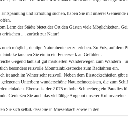
 Entspannung und Erholung suchen, haben Sie mit unserer Gemeinde e
offen.
om Lärm der Städte bietet der Ort den Gästen viele Möglichkeiten, Gei
 erfrischen .... zurück zur Natur!
es noch möglich, richtige Naturabenteuer zu erleben. Zu Fuß, auf dem P
tainbike tauchen Sie ein in ein Feuerwerk an Gefühlen.
reiche Gegend lädt auf gut markierten Wanderwegen zum Wandern - un
tlich besonders reizvolle Mountainbikestrecke zum Radfahren ein.
h ist auch im Winter sehr reizvoll. Neben dem Eisstockschießen gibt e
 gelegenen Unterberg wunderschöne Naturschneepisten, die zum Schif
den einladen. Ebenso ist der 2.075 m hohe Schneeberg ein Paradies fü
nde. Genießen Sie auch das vielfältige Angebot unserer Kulturvereine.
n Sie sich selbst, dass Sie in Miesenbach sowie in den 
gungsbetrieben, Gaststätten und urigen Berghütten herzlich aufgenom