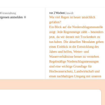
tion 
M
n
vor 2 Wochen
Veranstaltung
Umwelt
i
ergessen anmelden 🔆
Wie viel Regen ist heuer tatsächlich 
e
gefallen?
s
Ein Blick auf die Niederschlagsmessstelle 
stelle 
e
zeigt: Jede Regenmenge zählt – besonders 
n
gt und 
jetzt, da wir derzeit mit Trockenheit zu 
b
tun haben. Die aktuellen Messdaten geben 
a
c
einen Einblick in die Entwicklung des 
h
Jahres und helfen, Wetter- und 
Wasserverhältnisse besser zu verstehen.
sätzen 
Regelmäßige Niederschlagsmessungen 
r 
sind eine wichtige Grundlage für 
. Den 
Hochwasserschutz, Landwirtschaft und 
m Wohl 
einen nachhaltigen Umgang mit unseren 
Ressourcen. Gerade in trockenen Zeiten ist
es umso wichtiger, bewusst und 
verantwortungsvoll mit Wasser 
umzugehen.
emeinde“ 
 Die aktuellen Messwerte findest du hier:
rten und 