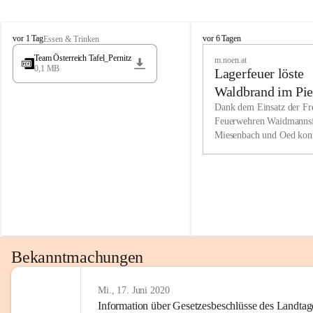
Wir kenne
M
M
werden eb
vor 1 Tag
vor 6 Tagen
Essen & Trinken
i
i
Entwickl
Team Österreich Tafel_Pernitz
m.noen.at
e
e
0,1 MB
Lagerfeuer löste
s
s
e
e
Unsere Ve
Waldbrand im Pie
n
n
bzw. Info
aus
Dank dem Einsatz der Fre
b
b
Feuerwehren Waidmannsf
wir fühl
a
a
Miesenbach und Oed kon
c
c
Lösungsor
bei der Gauermannhütte s
h
h
gelöscht werden.
Unsere M
der Wirts
kurzfrist
gesetzlic
unserer G
Bekanntmachungen
beizubeha
Nach 201
Mi., 17. Juni 2020
Information über Gesetzesbeschlüsse des Landtag
verliehen