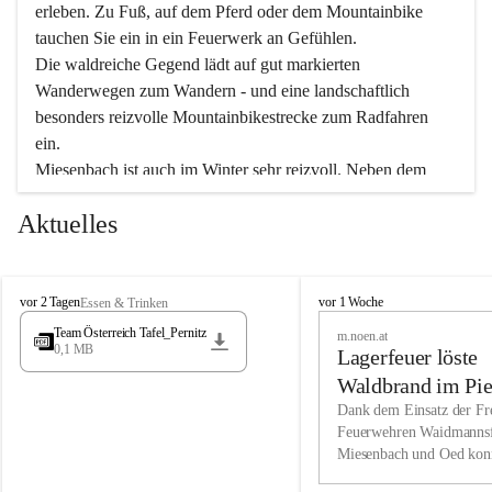
erleben. Zu Fuß, auf dem Pferd oder dem Mountainbike 
tauchen Sie ein in ein Feuerwerk an Gefühlen.
Die waldreiche Gegend lädt auf gut markierten 
Wanderwegen zum Wandern - und eine landschaftlich 
besonders reizvolle Mountainbikestrecke zum Radfahren 
ein.
Miesenbach ist auch im Winter sehr reizvoll. Neben dem 
Eisstockschießen gibt es auf dem nahe gelegenen Unterberg 
Aktuelles
wunderschöne Naturschneepisten, die zum Schifahren oder 
Boarden einladen. Ebenso ist der 2.075 m hohe Schneeberg 
ein Paradies für Sportfreunde. Genießen Sie auch das 
M
vielfältige Angebot unserer Kulturvereine.
M
vor 2 Tagen
vor 1 Woche
Essen & Trinken
i
i
Team Österreich Tafel_Pernitz
m.noen.at
e
e
0,1 MB
Überzeugen Sie sich selbst, dass Sie in Miesenbach sowie 
Lagerfeuer löste
s
s
e
in den Beherbergungsbetrieben, Gaststätten und urigen 
e
Waldbrand im Pie
n
n
Berghütten herzlich aufgenommen werden.
aus
Dank dem Einsatz der Fre
b
b
Feuerwehren Waidmannsf
a
a
Miesenbach und Oed kon
c
Wir kennen Miesenbach als lebens- und liebenswerten Ort. 
c
bei der Gauermannhütte s
h
h
Tradition und Innovation werden ebenso groß geschrieben 