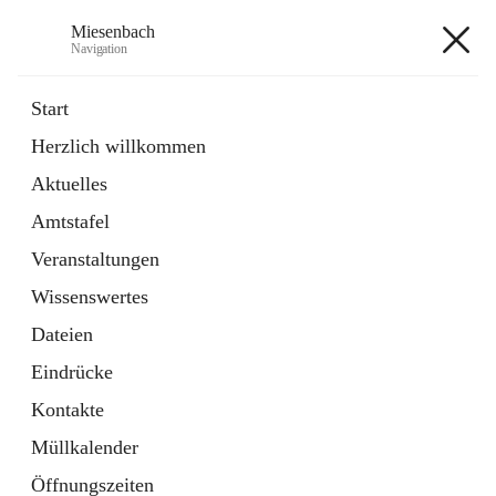
Miesenbach
Navigation
Miesenbach
Start
Herzlich willkommen
öffnet
Abwasserverband oberes Piestingtal
Aktuelles
in
Externe Webseite
neuem
Amtstafel
Tab
öffnet
Region Schneebergland
in
Externe Webseite
Veranstaltungen
neuem
Tab
Wissenswertes
+2
Dateien
Eindrücke
Kontakte
Müllkalender
Hauptadresse
Öffnungszeiten