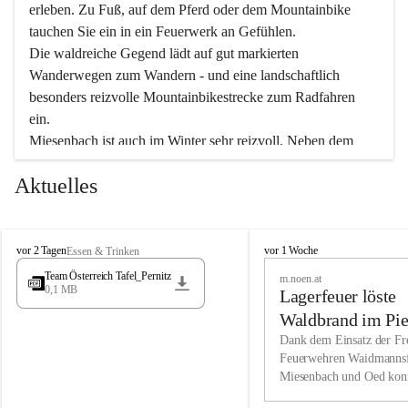
erleben. Zu Fuß, auf dem Pferd oder dem Mountainbike 
tauchen Sie ein in ein Feuerwerk an Gefühlen.
Die waldreiche Gegend lädt auf gut markierten 
Wanderwegen zum Wandern - und eine landschaftlich 
besonders reizvolle Mountainbikestrecke zum Radfahren 
ein.
Miesenbach ist auch im Winter sehr reizvoll. Neben dem 
Eisstockschießen gibt es auf dem nahe gelegenen Unterberg 
Aktuelles
wunderschöne Naturschneepisten, die zum Schifahren oder 
Boarden einladen. Ebenso ist der 2.075 m hohe Schneeberg 
ein Paradies für Sportfreunde. Genießen Sie auch das 
M
vielfältige Angebot unserer Kulturvereine.
M
vor 2 Tagen
vor 1 Woche
Essen & Trinken
i
i
Team Österreich Tafel_Pernitz
m.noen.at
e
e
0,1 MB
Überzeugen Sie sich selbst, dass Sie in Miesenbach sowie 
Lagerfeuer löste
s
s
e
in den Beherbergungsbetrieben, Gaststätten und urigen 
e
Waldbrand im Pie
n
n
Berghütten herzlich aufgenommen werden.
aus
Dank dem Einsatz der Fre
b
b
Feuerwehren Waidmannsf
a
a
Miesenbach und Oed kon
c
Wir kennen Miesenbach als lebens- und liebenswerten Ort. 
c
bei der Gauermannhütte s
h
h
Tradition und Innovation werden ebenso groß geschrieben 