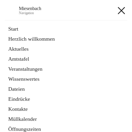
Miesenbach
Navigation
Miesenbach
Start
Herzlich willkommen
öffnet
Abwasserverband oberes Piestingtal
Aktuelles
in
Externe Webseite
neuem
Amtstafel
Tab
öffnet
Region Schneebergland
in
Externe Webseite
Veranstaltungen
neuem
Tab
Wissenswertes
+2
Dateien
Eindrücke
Kontakte
Müllkalender
Hauptadresse
Öffnungszeiten