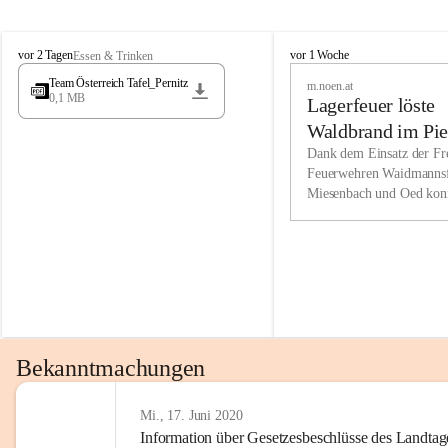
Wir kenne
M
M
werden eb
vor 2 Tagen
vor 1 Woche
Essen & Trinken
i
i
Entwickl
Team Österreich Tafel_Pernitz
m.noen.at
e
e
0,1 MB
Lagerfeuer löste
s
s
e
e
Unsere Ve
Waldbrand im Pie
n
n
bzw. Info
aus
Dank dem Einsatz der Fre
b
b
Feuerwehren Waidmannsf
wir fühl
a
a
Miesenbach und Oed kon
c
c
Lösungsor
bei der Gauermannhütte s
h
h
gelöscht werden.
Unsere M
der Wirts
kurzfrist
gesetzlic
unserer G
Bekanntmachungen
beizubeha
Nach 201
Mi., 17. Juni 2020
Information über Gesetzesbeschlüsse des Landtag
verliehen