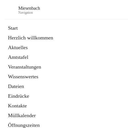
Miesenbach
Navigation
Start
Herzlich willkommen
öffnet
Abwasserverband oberes Piestingtal
Aktuelles
in
Externe Webseite
neuem
Amtstafel
Tab
öffnet
Region Schneebergland
in
Externe Webseite
Veranstaltungen
neuem
Tab
Wissenswertes
Dateien
Eindrücke
Kontakte
Müllkalender
Öffnungszeiten