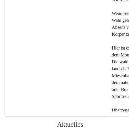
Wenn Sie
Wahl getr
Abseits v
Körper zu
Hier ist 
dem Moun
Die wald
landschaf
Miesenbac
dem nahe
oder Boar
Sportfreu
Überzeuge
Beherber
Aktuelles
werden.