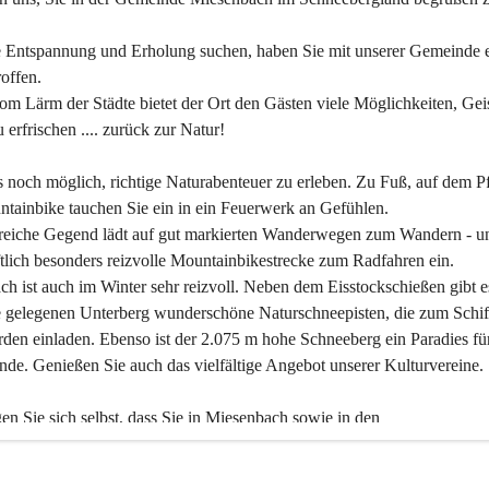
 Entspannung und Erholung suchen, haben Sie mit unserer Gemeinde e
offen.
om Lärm der Städte bietet der Ort den Gästen viele Möglichkeiten, Gei
 erfrischen .... zurück zur Natur!
es noch möglich, richtige Naturabenteuer zu erleben. Zu Fuß, auf dem P
tainbike tauchen Sie ein in ein Feuerwerk an Gefühlen.
reiche Gegend lädt auf gut markierten Wanderwegen zum Wandern - un
tlich besonders reizvolle Mountainbikestrecke zum Radfahren ein.
h ist auch im Winter sehr reizvoll. Neben dem Eisstockschießen gibt e
 gelegenen Unterberg wunderschöne Naturschneepisten, die zum Schif
den einladen. Ebenso ist der 2.075 m hohe Schneeberg ein Paradies fü
nde. Genießen Sie auch das vielfältige Angebot unserer Kulturvereine.
n Sie sich selbst, dass Sie in Miesenbach sowie in den 
gungsbetrieben, Gaststätten und urigen Berghütten herzlich aufgenom