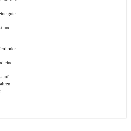
ine gute 
st und 
ferd oder 
d eine 
s auf 
ahren 
r 
men 