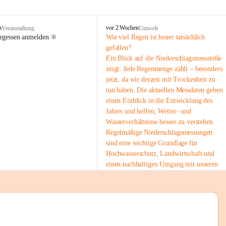
tion 
M
n
vor 2 Wochen
Veranstaltung
Umwelt
i
ergessen anmelden 🔆
Wie viel Regen ist heuer tatsächlich 
e
gefallen?
s
Ein Blick auf die Niederschlagsmessstelle 
stelle 
e
zeigt: Jede Regenmenge zählt – besonders 
n
gt und 
jetzt, da wir derzeit mit Trockenheit zu 
b
tun haben. Die aktuellen Messdaten geben 
a
c
einen Einblick in die Entwicklung des 
h
Jahres und helfen, Wetter- und 
Wasserverhältnisse besser zu verstehen.
sätzen 
Regelmäßige Niederschlagsmessungen 
r 
sind eine wichtige Grundlage für 
. Den 
Hochwasserschutz, Landwirtschaft und 
m Wohl 
einen nachhaltigen Umgang mit unseren 
Ressourcen. Gerade in trockenen Zeiten ist
es umso wichtiger, bewusst und 
verantwortungsvoll mit Wasser 
umzugehen.
emeinde“ 
 Die aktuellen Messwerte findest du hier:
rten und 