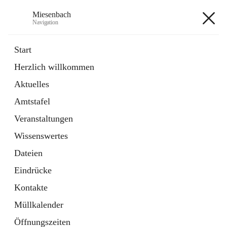
Miesenbach
Navigation
Miesenbach
Start
Herzlich willkommen
öffnet
Abwasserverband oberes Piestingtal
Aktuelles
in
Externe Webseite
neuem
Amtstafel
Tab
öffnet
Region Schneebergland
in
Externe Webseite
Veranstaltungen
neuem
Tab
Wissenswertes
+2
Dateien
Eindrücke
Kontakte
Müllkalender
Hauptadresse
Öffnungszeiten