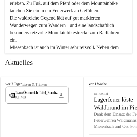
erleben. Zu Fuß, auf dem Pferd oder dem Mountainbike 
tauchen Sie ein in ein Feuerwerk an Gefühlen.
Die waldreiche Gegend lädt auf gut markierten 
Wanderwegen zum Wandern - und eine landschaftlich 
besonders reizvolle Mountainbikestrecke zum Radfahren 
ein.
Miesenbach ist auch im Winter sehr reizvoll. Neben dem 
Eisstockschießen gibt es auf dem nahe gelegenen Unterberg 
Aktuelles
wunderschöne Naturschneepisten, die zum Schifahren oder 
Boarden einladen. Ebenso ist der 2.075 m hohe Schneeberg 
ein Paradies für Sportfreunde. Genießen Sie auch das 
M
vielfältige Angebot unserer Kulturvereine.
M
vor 3 Tagen
vor 1 Woche
Essen & Trinken
i
i
Team Österreich Tafel_Pernitz
m.noen.at
e
e
0,1 MB
Überzeugen Sie sich selbst, dass Sie in Miesenbach sowie 
Lagerfeuer löste
s
s
e
in den Beherbergungsbetrieben, Gaststätten und urigen 
e
Waldbrand im Pie
n
n
Berghütten herzlich aufgenommen werden.
aus
Dank dem Einsatz der Fre
b
b
Feuerwehren Waidmannsf
a
a
Miesenbach und Oed kon
c
Wir kennen Miesenbach als lebens- und liebenswerten Ort. 
c
bei der Gauermannhütte s
h
h
Tradition und Innovation werden ebenso groß geschrieben 