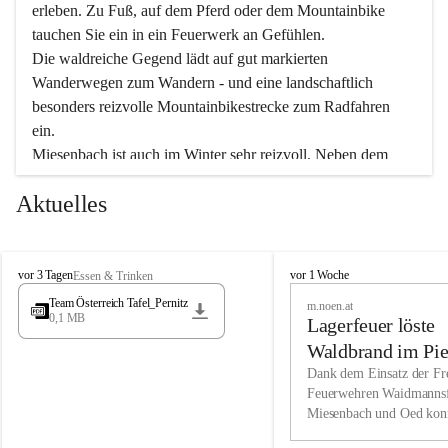
erleben. Zu Fuß, auf dem Pferd oder dem Mountainbike 
tauchen Sie ein in ein Feuerwerk an Gefühlen.
Die waldreiche Gegend lädt auf gut markierten 
Wanderwegen zum Wandern - und eine landschaftlich 
besonders reizvolle Mountainbikestrecke zum Radfahren 
ein.
Miesenbach ist auch im Winter sehr reizvoll. Neben dem 
Eisstockschießen gibt es auf dem nahe gelegenen Unterberg 
Aktuelles
wunderschöne Naturschneepisten, die zum Schifahren oder 
Boarden einladen. Ebenso ist der 2.075 m hohe Schneeberg 
ein Paradies für Sportfreunde. Genießen Sie auch das 
M
vielfältige Angebot unserer Kulturvereine.
M
vor 3 Tagen
vor 1 Woche
Essen & Trinken
i
i
Team Österreich Tafel_Pernitz
m.noen.at
e
e
0,1 MB
Überzeugen Sie sich selbst, dass Sie in Miesenbach sowie 
Lagerfeuer löste
s
s
e
in den Beherbergungsbetrieben, Gaststätten und urigen 
e
Waldbrand im Pie
n
n
Berghütten herzlich aufgenommen werden.
aus
Dank dem Einsatz der Fre
b
b
Feuerwehren Waidmannsf
a
a
Miesenbach und Oed kon
c
Wir kennen Miesenbach als lebens- und liebenswerten Ort. 
c
bei der Gauermannhütte s
h
h
Tradition und Innovation werden ebenso groß geschrieben 