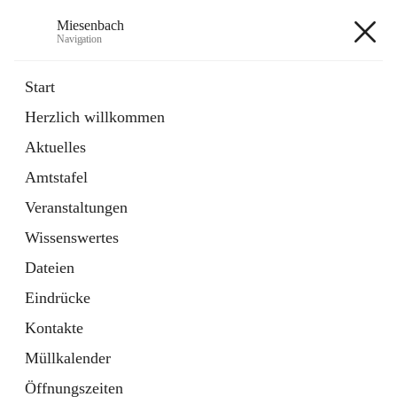
Miesenbach
Navigation
Miesenbach
Start
Herzlich willkommen
öffnet
Abwasserverband oberes Piestingtal
Aktuelles
in
Externe Webseite
neuem
Amtstafel
Tab
öffnet
Region Schneebergland
in
Externe Webseite
Veranstaltungen
neuem
Tab
Wissenswertes
+2
Dateien
Eindrücke
Kontakte
Müllkalender
Hauptadresse
Öffnungszeiten