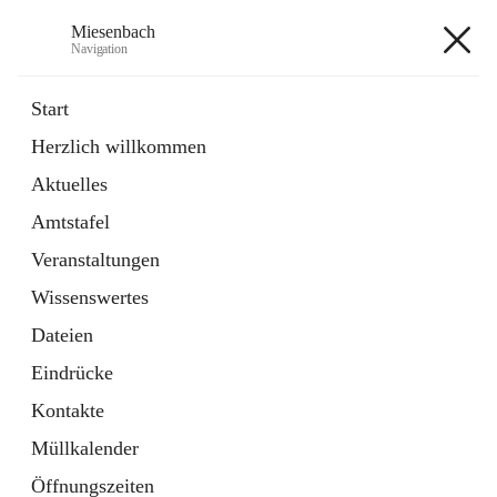
Miesenbach
Navigation
Miesenbach
Start
Herzlich willkommen
öffnet
Abwasserverband oberes Piestingtal
Aktuelles
in
Externe Webseite
neuem
Amtstafel
Tab
öffnet
Region Schneebergland
in
Externe Webseite
Veranstaltungen
neuem
Tab
Wissenswertes
+2
Dateien
Eindrücke
Kontakte
Müllkalender
Hauptadresse
Öffnungszeiten