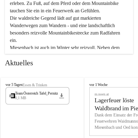
erleben. Zu Fuß, auf dem Pferd oder dem Mountainbike 
tauchen Sie ein in ein Feuerwerk an Gefühlen.
Die waldreiche Gegend lädt auf gut markierten 
Wanderwegen zum Wandern - und eine landschaftlich 
besonders reizvolle Mountainbikestrecke zum Radfahren 
ein.
Miesenbach ist auch im Winter sehr reizvoll. Neben dem 
Eisstockschießen gibt es auf dem nahe gelegenen Unterberg 
Aktuelles
wunderschöne Naturschneepisten, die zum Schifahren oder 
Boarden einladen. Ebenso ist der 2.075 m hohe Schneeberg 
ein Paradies für Sportfreunde. Genießen Sie auch das 
M
vielfältige Angebot unserer Kulturvereine.
M
vor 5 Tagen
vor 1 Woche
Essen & Trinken
i
i
Team Österreich Tafel_Pernitz
m.noen.at
e
e
0,1 MB
Überzeugen Sie sich selbst, dass Sie in Miesenbach sowie 
Lagerfeuer löste
s
s
e
in den Beherbergungsbetrieben, Gaststätten und urigen 
e
Waldbrand im Pie
n
n
Berghütten herzlich aufgenommen werden.
aus
Dank dem Einsatz der Fre
b
b
Feuerwehren Waidmannsf
a
a
Miesenbach und Oed kon
c
Wir kennen Miesenbach als lebens- und liebenswerten Ort. 
c
bei der Gauermannhütte s
h
h
Tradition und Innovation werden ebenso groß geschrieben 