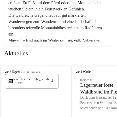
erleben. Zu Fuß, auf dem Pferd oder dem Mountainbike 
tauchen Sie ein in ein Feuerwerk an Gefühlen.
Die waldreiche Gegend lädt auf gut markierten 
Wanderwegen zum Wandern - und eine landschaftlich 
besonders reizvolle Mountainbikestrecke zum Radfahren 
ein.
Miesenbach ist auch im Winter sehr reizvoll. Neben dem 
Eisstockschießen gibt es auf dem nahe gelegenen Unterberg 
Aktuelles
wunderschöne Naturschneepisten, die zum Schifahren oder 
Boarden einladen. Ebenso ist der 2.075 m hohe Schneeberg 
ein Paradies für Sportfreunde. Genießen Sie auch das 
M
vielfältige Angebot unserer Kulturvereine.
M
vor 3 Tagen
vor 1 Woche
Essen & Trinken
i
i
Team Österreich Tafel_Pernitz
m.noen.at
e
e
0,1 MB
Überzeugen Sie sich selbst, dass Sie in Miesenbach sowie 
Lagerfeuer löste
s
s
e
in den Beherbergungsbetrieben, Gaststätten und urigen 
e
Waldbrand im Pie
n
n
Berghütten herzlich aufgenommen werden.
aus
Dank dem Einsatz der Fre
b
b
Feuerwehren Waidmannsf
a
a
Miesenbach und Oed kon
c
Wir kennen Miesenbach als lebens- und liebenswerten Ort. 
c
bei der Gauermannhütte s
h
h
Tradition und Innovation werden ebenso groß geschrieben 