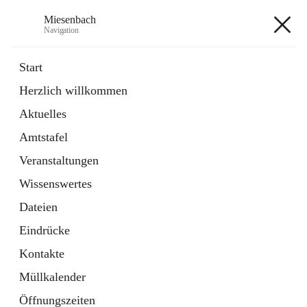
Miesenbach
Navigation
Miesenbach
Start
Herzlich willkommen
öffnet
Abwasserverband oberes Piestingtal
Aktuelles
in
Externe Webseite
neuem
Amtstafel
Tab
öffnet
Region Schneebergland
in
Externe Webseite
Veranstaltungen
neuem
Tab
Wissenswertes
+2
Dateien
Eindrücke
Kontakte
Müllkalender
Hauptadresse
Öffnungszeiten