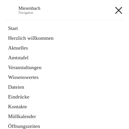
Miesenbach
Navigation
Miesenbach
Start
Herzlich willkommen
öffnet
Abwasserverband oberes Piestingtal
Aktuelles
in
Externe Webseite
neuem
Amtstafel
Tab
öffnet
Region Schneebergland
in
Externe Webseite
Veranstaltungen
neuem
Tab
Wissenswertes
+2
Dateien
Eindrücke
Kontakte
Müllkalender
Hauptadresse
Öffnungszeiten