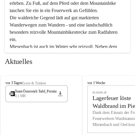
erleben. Zu Fuß, auf dem Pferd oder dem Mountainbike 
tauchen Sie ein in ein Feuerwerk an Gefühlen.
Die waldreiche Gegend lädt auf gut markierten 
Wanderwegen zum Wandern - und eine landschaftlich 
besonders reizvolle Mountainbikestrecke zum Radfahren 
ein.
Miesenbach ist auch im Winter sehr reizvoll. Neben dem 
Eisstockschießen gibt es auf dem nahe gelegenen Unterberg 
Aktuelles
wunderschöne Naturschneepisten, die zum Schifahren oder 
Boarden einladen. Ebenso ist der 2.075 m hohe Schneeberg 
ein Paradies für Sportfreunde. Genießen Sie auch das 
M
vielfältige Angebot unserer Kulturvereine.
M
vor 3 Tagen
vor 1 Woche
Essen & Trinken
i
i
Team Österreich Tafel_Pernitz
m.noen.at
e
e
0,1 MB
Überzeugen Sie sich selbst, dass Sie in Miesenbach sowie 
Lagerfeuer löste
s
s
e
in den Beherbergungsbetrieben, Gaststätten und urigen 
e
Waldbrand im Pie
n
n
Berghütten herzlich aufgenommen werden.
aus
Dank dem Einsatz der Fre
b
b
Feuerwehren Waidmannsf
a
a
Miesenbach und Oed kon
c
Wir kennen Miesenbach als lebens- und liebenswerten Ort. 
c
bei der Gauermannhütte s
h
h
Tradition und Innovation werden ebenso groß geschrieben 