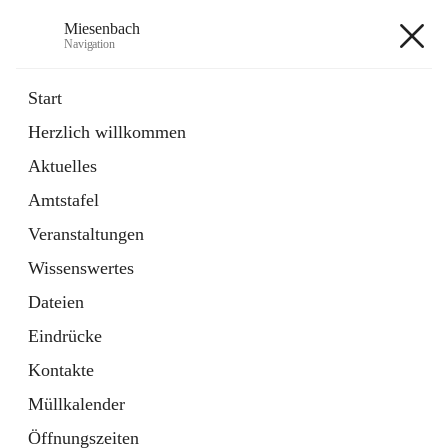
Miesenbach
Navigation
Miesenbach
Start
Herzlich willkommen
öffnet
Abwasserverband oberes Piestingtal
Aktuelles
in
Externe Webseite
neuem
Amtstafel
Tab
öffnet
Region Schneebergland
in
Externe Webseite
Veranstaltungen
neuem
Tab
Wissenswertes
+2
Dateien
Eindrücke
Kontakte
Müllkalender
Hauptadresse
Öffnungszeiten