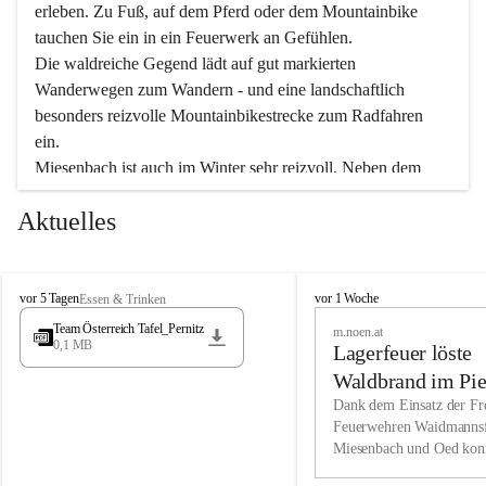
erleben. Zu Fuß, auf dem Pferd oder dem Mountainbike 
tauchen Sie ein in ein Feuerwerk an Gefühlen.
Die waldreiche Gegend lädt auf gut markierten 
Wanderwegen zum Wandern - und eine landschaftlich 
besonders reizvolle Mountainbikestrecke zum Radfahren 
ein.
Miesenbach ist auch im Winter sehr reizvoll. Neben dem 
Eisstockschießen gibt es auf dem nahe gelegenen Unterberg 
Aktuelles
wunderschöne Naturschneepisten, die zum Schifahren oder 
Boarden einladen. Ebenso ist der 2.075 m hohe Schneeberg 
ein Paradies für Sportfreunde. Genießen Sie auch das 
M
vielfältige Angebot unserer Kulturvereine.
M
vor 5 Tagen
vor 1 Woche
Essen & Trinken
i
i
Team Österreich Tafel_Pernitz
m.noen.at
e
e
0,1 MB
Überzeugen Sie sich selbst, dass Sie in Miesenbach sowie 
Lagerfeuer löste
s
s
e
in den Beherbergungsbetrieben, Gaststätten und urigen 
e
Waldbrand im Pie
n
n
Berghütten herzlich aufgenommen werden.
aus
Dank dem Einsatz der Fre
b
b
Feuerwehren Waidmannsf
a
a
Miesenbach und Oed kon
c
Wir kennen Miesenbach als lebens- und liebenswerten Ort. 
c
bei der Gauermannhütte s
h
h
Tradition und Innovation werden ebenso groß geschrieben 