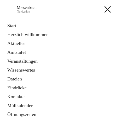
Miesenbach
Navigation
Miesenbach
Start
Herzlich willkommen
öffnet
Abwasserverband oberes Piestingtal
Aktuelles
in
Externe Webseite
neuem
Amtstafel
Tab
öffnet
Region Schneebergland
in
Externe Webseite
Veranstaltungen
neuem
Tab
Wissenswertes
+2
Dateien
Eindrücke
Kontakte
Müllkalender
Hauptadresse
Öffnungszeiten