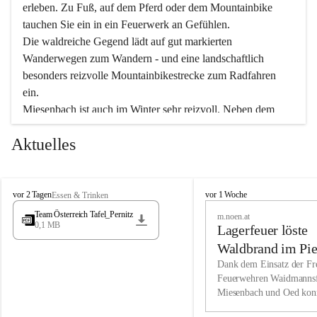
erleben. Zu Fuß, auf dem Pferd oder dem Mountainbike 
tauchen Sie ein in ein Feuerwerk an Gefühlen.
Die waldreiche Gegend lädt auf gut markierten 
Wanderwegen zum Wandern - und eine landschaftlich 
besonders reizvolle Mountainbikestrecke zum Radfahren 
ein.
Miesenbach ist auch im Winter sehr reizvoll. Neben dem 
Eisstockschießen gibt es auf dem nahe gelegenen Unterberg 
Aktuelles
wunderschöne Naturschneepisten, die zum Schifahren oder 
Boarden einladen. Ebenso ist der 2.075 m hohe Schneeberg 
ein Paradies für Sportfreunde. Genießen Sie auch das 
M
vielfältige Angebot unserer Kulturvereine.
M
vor 2 Tagen
vor 1 Woche
Essen & Trinken
i
i
Team Österreich Tafel_Pernitz
m.noen.at
e
e
0,1 MB
Überzeugen Sie sich selbst, dass Sie in Miesenbach sowie 
Lagerfeuer löste
s
s
e
in den Beherbergungsbetrieben, Gaststätten und urigen 
e
Waldbrand im Pie
n
n
Berghütten herzlich aufgenommen werden.
aus
Dank dem Einsatz der Fre
b
b
Feuerwehren Waidmannsf
a
a
Miesenbach und Oed kon
c
Wir kennen Miesenbach als lebens- und liebenswerten Ort. 
c
bei der Gauermannhütte s
h
h
Tradition und Innovation werden ebenso groß geschrieben 