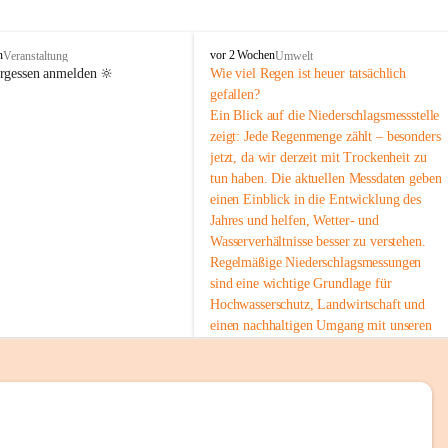
tion 
M
n
vor 2 Wochen
Veranstaltung
Umwelt
i
ergessen anmelden 🔆
Wie viel Regen ist heuer tatsächlich 
e
gefallen?
s
Ein Blick auf die Niederschlagsmessstelle 
stelle 
e
zeigt: Jede Regenmenge zählt – besonders 
n
gt und 
jetzt, da wir derzeit mit Trockenheit zu 
b
tun haben. Die aktuellen Messdaten geben 
a
c
einen Einblick in die Entwicklung des 
h
Jahres und helfen, Wetter- und 
Wasserverhältnisse besser zu verstehen.
sätzen 
Regelmäßige Niederschlagsmessungen 
r 
sind eine wichtige Grundlage für 
. Den 
Hochwasserschutz, Landwirtschaft und 
m Wohl 
einen nachhaltigen Umgang mit unseren 
Ressourcen. Gerade in trockenen Zeiten ist
es umso wichtiger, bewusst und 
verantwortungsvoll mit Wasser 
umzugehen.
emeinde“ 
 Die aktuellen Messwerte findest du hier:
rten und 