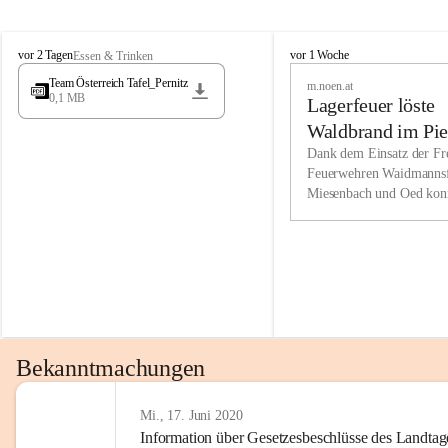
Wir kenne
M
M
werden eb
vor 2 Tagen
vor 1 Woche
Essen & Trinken
i
i
Entwickl
Team Österreich Tafel_Pernitz
m.noen.at
e
e
0,1 MB
Lagerfeuer löste
s
s
e
e
Unsere Ve
Waldbrand im Pie
n
n
bzw. Info
aus
Dank dem Einsatz der Fre
b
b
Feuerwehren Waidmannsf
wir fühl
a
a
Miesenbach und Oed kon
c
c
Lösungsor
bei der Gauermannhütte s
h
h
gelöscht werden.
Unsere M
der Wirts
kurzfrist
gesetzlic
unserer G
Bekanntmachungen
beizubeha
Nach 201
Mi., 17. Juni 2020
Information über Gesetzesbeschlüsse des Landtag
verliehen