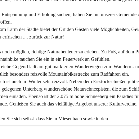
 Entspannung und Erholung suchen, haben Sie mit unserer Gemeinde e
offen.
om Lärm der Städte bietet der Ort den Gästen viele Möglichkeiten, Gei
 erfrischen .... zurück zur Natur!
es noch möglich, richtige Naturabenteuer zu erleben. Zu Fuß, auf dem P
tainbike tauchen Sie ein in ein Feuerwerk an Gefühlen.
reiche Gegend lädt auf gut markierten Wanderwegen zum Wandern - un
tlich besonders reizvolle Mountainbikestrecke zum Radfahren ein.
h ist auch im Winter sehr reizvoll. Neben dem Eisstockschießen gibt e
 gelegenen Unterberg wunderschöne Naturschneepisten, die zum Schif
den einladen. Ebenso ist der 2.075 m hohe Schneeberg ein Paradies fü
nde. Genießen Sie auch das vielfältige Angebot unserer Kulturvereine.
n Sie sich selbst, dass Sie in Miesenbach sowie in den 
gungsbetrieben, Gaststätten und urigen Berghütten herzlich aufgenom