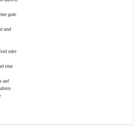
ine gute 
st und 
ferd oder 
d eine 
s auf 
ahren 
r 
men 