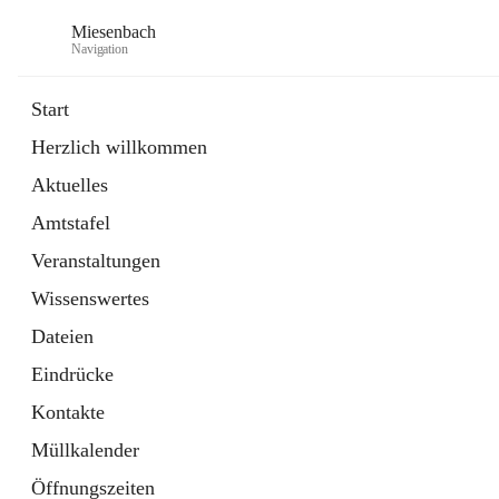
Miesenbach
Navigation
Start
Herzlich willkommen
öffnet
Abwasserverband oberes Piestingtal
Aktuelles
in
Externe Webseite
neuem
Amtstafel
Tab
öffnet
Region Schneebergland
in
Externe Webseite
Veranstaltungen
neuem
Tab
Wissenswertes
Dateien
Eindrücke
Kontakte
Müllkalender
Öffnungszeiten