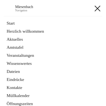
Miesenbach
Navigation
Miesenbach
Start
Herzlich willkommen
öffnet
Abwasserverband oberes Piestingtal
Aktuelles
in
Externe Webseite
neuem
Amtstafel
Tab
öffnet
Region Schneebergland
in
Externe Webseite
Veranstaltungen
neuem
Tab
Wissenswertes
+2
Dateien
Eindrücke
Kontakte
Müllkalender
Hauptadresse
Öffnungszeiten