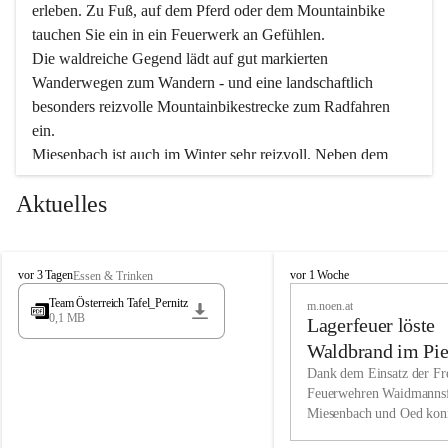
erleben. Zu Fuß, auf dem Pferd oder dem Mountainbike 
tauchen Sie ein in ein Feuerwerk an Gefühlen.
Die waldreiche Gegend lädt auf gut markierten 
Wanderwegen zum Wandern - und eine landschaftlich 
besonders reizvolle Mountainbikestrecke zum Radfahren 
ein.
Miesenbach ist auch im Winter sehr reizvoll. Neben dem 
Eisstockschießen gibt es auf dem nahe gelegenen Unterberg 
Aktuelles
wunderschöne Naturschneepisten, die zum Schifahren oder 
Boarden einladen. Ebenso ist der 2.075 m hohe Schneeberg 
ein Paradies für Sportfreunde. Genießen Sie auch das 
M
vielfältige Angebot unserer Kulturvereine.
M
vor 3 Tagen
vor 1 Woche
Essen & Trinken
i
i
Team Österreich Tafel_Pernitz
m.noen.at
e
e
0,1 MB
Überzeugen Sie sich selbst, dass Sie in Miesenbach sowie 
Lagerfeuer löste
s
s
e
in den Beherbergungsbetrieben, Gaststätten und urigen 
e
Waldbrand im Pie
n
n
Berghütten herzlich aufgenommen werden.
aus
Dank dem Einsatz der Fre
b
b
Feuerwehren Waidmannsf
a
a
Miesenbach und Oed kon
c
Wir kennen Miesenbach als lebens- und liebenswerten Ort. 
c
bei der Gauermannhütte s
h
h
Tradition und Innovation werden ebenso groß geschrieben 