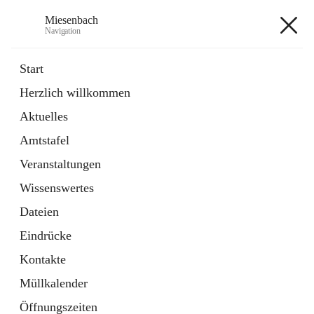
Miesenbach
Navigation
Miesenbach
Start
Herzlich willkommen
öffnet
Abwasserverband oberes Piestingtal
Aktuelles
in
Externe Webseite
neuem
Amtstafel
Tab
öffnet
Region Schneebergland
in
Externe Webseite
Veranstaltungen
neuem
Tab
Wissenswertes
+2
Dateien
Eindrücke
Kontakte
Müllkalender
Hauptadresse
Öffnungszeiten