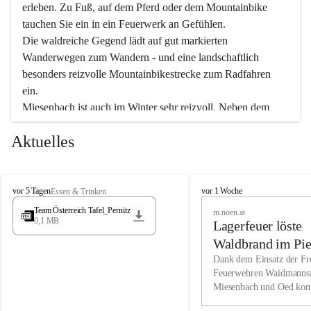
erleben. Zu Fuß, auf dem Pferd oder dem Mountainbike 
tauchen Sie ein in ein Feuerwerk an Gefühlen.
Die waldreiche Gegend lädt auf gut markierten 
Wanderwegen zum Wandern - und eine landschaftlich 
besonders reizvolle Mountainbikestrecke zum Radfahren 
ein.
Miesenbach ist auch im Winter sehr reizvoll. Neben dem 
Eisstockschießen gibt es auf dem nahe gelegenen Unterberg 
Aktuelles
wunderschöne Naturschneepisten, die zum Schifahren oder 
Boarden einladen. Ebenso ist der 2.075 m hohe Schneeberg 
ein Paradies für Sportfreunde. Genießen Sie auch das 
M
vielfältige Angebot unserer Kulturvereine.
M
vor 5 Tagen
vor 1 Woche
Essen & Trinken
i
i
Team Österreich Tafel_Pernitz
m.noen.at
e
e
0,1 MB
Überzeugen Sie sich selbst, dass Sie in Miesenbach sowie 
Lagerfeuer löste
s
s
e
in den Beherbergungsbetrieben, Gaststätten und urigen 
e
Waldbrand im Pie
n
n
Berghütten herzlich aufgenommen werden.
aus
Dank dem Einsatz der Fre
b
b
Feuerwehren Waidmannsf
a
a
Miesenbach und Oed kon
c
Wir kennen Miesenbach als lebens- und liebenswerten Ort. 
c
bei der Gauermannhütte s
h
h
Tradition und Innovation werden ebenso groß geschrieben 